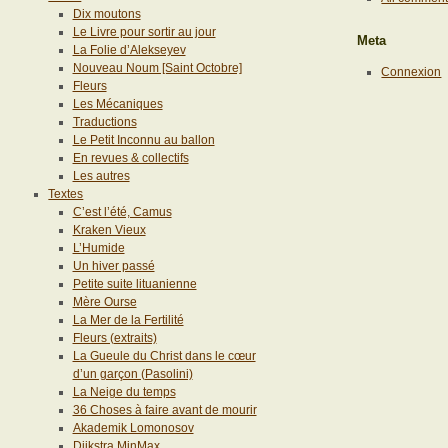
Dix moutons
Le Livre pour sortir au jour
Meta
La Folie d’Alekseyev
Nouveau Noum [Saint Octobre]
Connexion
Fleurs
Les Mécaniques
Traductions
Le Petit Inconnu au ballon
En revues & collectifs
Les autres
Textes
C’est l’été, Camus
Kraken Vieux
L’Humide
Un hiver passé
Petite suite lituanienne
Mère Ourse
La Mer de la Fertilité
Fleurs (extraits)
La Gueule du Christ dans le cœur
d’un garçon (Pasolini)
La Neige du temps
36 Choses à faire avant de mourir
Akademik Lomonosov
Dijkstra MinMax