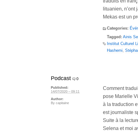
traduits en fran
lituanien, n’ont
Mekas est un pr
Categories:
Évé
Tagged:
Ainis Se
Institut Culturel 
Hashemi
,
Stépha
Podcast
0
Comment traduir
Published:
14/07/2020 – 09:11
pose Marielle 
Author:
By
capitaine
à la traduction 
est journaliste 
Suite à la lectu
Selena et moi a