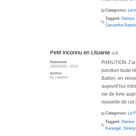
Categories:
Lect
Tagged:
Dainius 
Samantha Baren
Petit Inconnu en Lituanie
0
PARUTION J’ai le
Published:
18/04/2024 – 10:15
parution toute r
Author:
By
capitaine
Ballon, en versi
aujourd’hui int
vie de livre aup
nouvelle de cet
Categories:
Le P
Tagged:
Dainius 
Kerangal
,
Slinkty