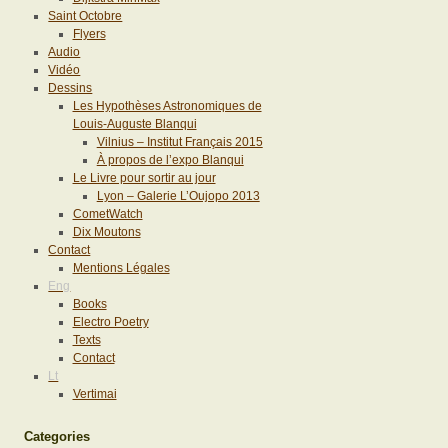
Saint Octobre
Flyers
Audio
Vidéo
Dessins
Les Hypothèses Astronomiques de
Louis-Auguste Blanqui
Vilnius – Institut Français 2015
À propos de l’expo Blanqui
Le Livre pour sortir au jour
Lyon – Galerie L’Oujopo 2013
CometWatch
Dix Moutons
Contact
Mentions Légales
Eng
Books
Electro Poetry
Texts
Contact
Lt
Vertimai
Categories