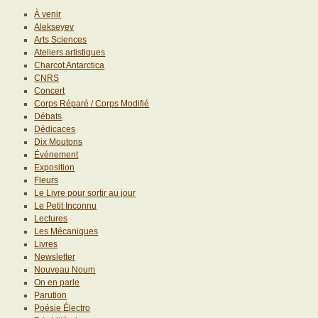
À venir
Alekseyev
Arts Sciences
Ateliers artistiques
Charcot Antarctica
CNRS
Concert
Corps Réparé / Corps Modifié
Débats
Dédicaces
Dix Moutons
Événement
Exposition
Fleurs
Le Livre pour sortir au jour
Le Petit Inconnu
Lectures
Les Mécaniques
Livres
Newsletter
Nouveau Noum
On en parle
Parution
Poésie Électro