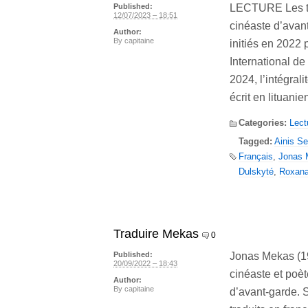
LECTURE Les tr
Published:
12/07/2023 – 18:51
cinéaste d’avan
Author:
By
capitaine
initiés en 2022 p
International de 
2024, l’intégral
écrit en lituanie
Categories:
Lect
Tagged:
Ainis Se
Français
,
Jonas 
Dulskyté
,
Roxan
Traduire Mekas
0
Jonas Mekas (19
Published:
20/09/2022 – 18:43
cinéaste et poè
Author:
By
capitaine
d’avant-garde. S