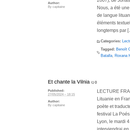
2007), de Jonas
Author:
By
capitaine
Nous, a été une 
de langue lituan
éléments textuel
longtemps par [
Categories:
Lect
Tagged:
Benoît 
Batalla
,
Roxana 
Et chante la Vilnia
0
LECTURE FRANC
Published:
27/05/2024 – 18:15
Lituanie en Fra
Author:
By
capitaine
poète et traduct
festival La Poés
Lyon, le mardi 4
interviendrai en