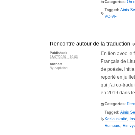
Categories:
On e
Tagged:
Ainis Se
VO-VF
Rencontre autour de la traduction
En lien avec le 
Published:
13/07/2020 – 19:03
Français de Litu
Author:
By
capitaine
de poésie. Init
reporté en juill
qui j’ai co-trad
en 2019 dans l
Categories:
Renc
Tagged:
Ainis Se
Kazlauskaitė
,
Ins
Rumeurs
,
Rimvyd