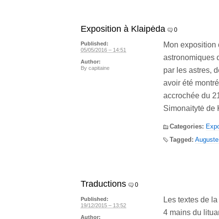
Exposition à Klaipėda
0
Mon exposition 
Published:
05/05/2016 – 14:51
astronomiques d
Author:
By
capitaine
par les astres, 
avoir été montré
accrochée du 21
Simonaitytė de 
Categories:
Expo
Tagged:
Auguste
Traductions
0
Les textes de l
Published:
19/12/2015 – 13:52
4 mains du litua
Author: