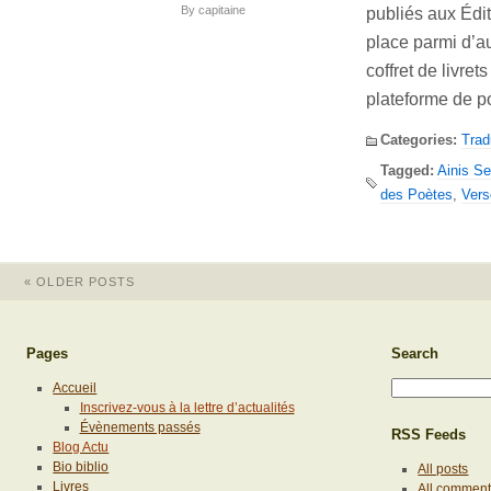
By
capitaine
publiés aux Édi
place parmi d’a
coffret de livre
plateforme de p
Categories:
Trad
Tagged:
Ainis Se
des Poètes
,
Vers
«
OLDER POSTS
Pages
Search
Accueil
Inscrivez-vous à la lettre d’actualités
Évènements passés
RSS Feeds
Blog Actu
Bio biblio
All posts
Livres
All commen