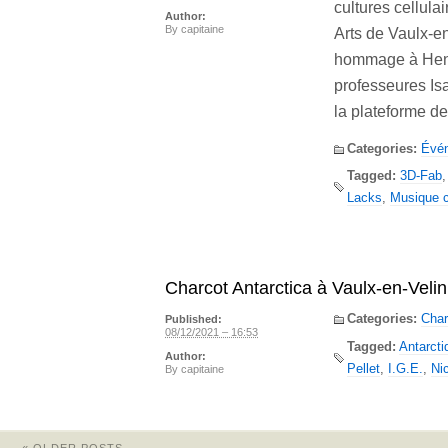
cultures cellula
Author:
By
capitaine
Arts de Vaulx-en
hommage à Henri
professeures Is
la plateforme d
Categories:
Évé
Tagged:
3D-Fab
Lacks
,
Musique ce
Charcot Antarctica à Vaulx-en-Velin
Categories:
Char
Published:
08/12/2021 – 16:53
Tagged:
Antarcti
Author:
Pellet
,
I.G.E.
,
Ni
By
capitaine
«
OLDER POSTS