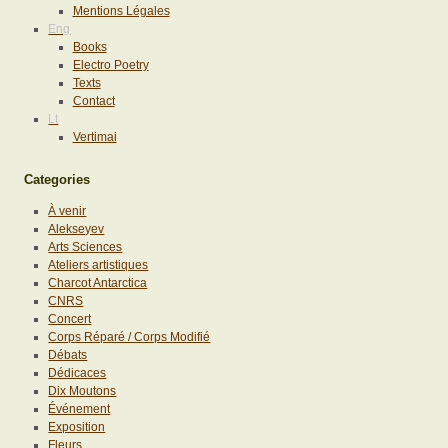
Mentions Légales
Eng
Books
Electro Poetry
Texts
Contact
Lt
Vertimai
Categories
À venir
Alekseyev
Arts Sciences
Ateliers artistiques
Charcot Antarctica
CNRS
Concert
Corps Réparé / Corps Modifié
Débats
Dédicaces
Dix Moutons
Événement
Exposition
Fleurs