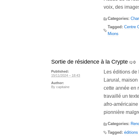
voix, des image
Categories:
Char
Tagged:
Centre C
Mions
Sortie de résidence à la Crypte
0
Les éditions de
Published:
15/11/2024 – 18:43
Larural, maison 
Author:
By
capitaine
cette année en r
travaillé un tex
afro-américaine
pionnière malgré
Categories:
Renc
Tagged:
éditions