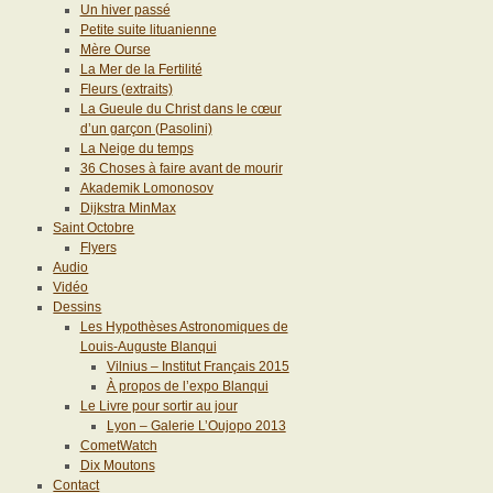
Un hiver passé
Petite suite lituanienne
Mère Ourse
La Mer de la Fertilité
Fleurs (extraits)
La Gueule du Christ dans le cœur
d’un garçon (Pasolini)
La Neige du temps
36 Choses à faire avant de mourir
Akademik Lomonosov
Dijkstra MinMax
Saint Octobre
Flyers
Audio
Vidéo
Dessins
Les Hypothèses Astronomiques de
Louis-Auguste Blanqui
Vilnius – Institut Français 2015
À propos de l’expo Blanqui
Le Livre pour sortir au jour
Lyon – Galerie L’Oujopo 2013
CometWatch
Dix Moutons
Contact