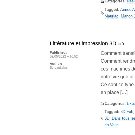
Categories:
Rés
Tagged:
Aimée A
Mauriac
,
Manon J
Littérature et impression 3D
0
Comment transfo
Published:
02/05/2022 – 10:52
Comment rendre 
Author:
By
capitaine
ces machines do
notre vie quotid
Ce sont ce type 
en place […]
Categories:
Expo
Tagged:
3D-Fab
3D
,
Dans tous le
en-Velin