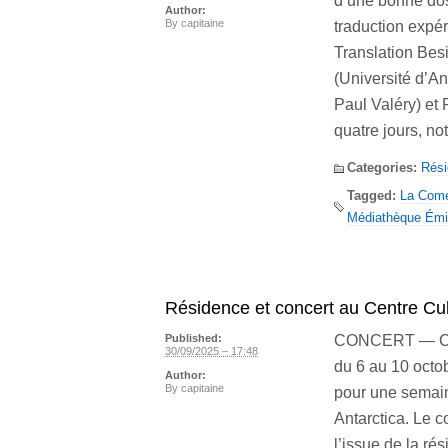
d’une bonne dos
Author:
By
capitaine
traduction expér
Translation Besi
(Université d’An
Paul Valéry) et
quatre jours, no
Categories:
Rés
Tagged:
La Coméd
Médiathèque Émi
Résidence et concert au Centre Cu
CONCERT — Chri
Published:
30/09/2025 – 17:48
du 6 au 10 octo
Author:
By
capitaine
pour une semaine
Antarctica. Le c
l’issue de la r