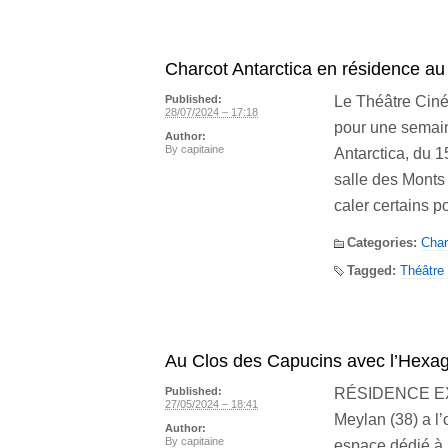
Charcot Antarctica en résidence a
Le Théâtre Ciné
Published:
28/07/2024 – 17:18
pour une semain
Author:
By
capitaine
Antarctica, du 15
salle des Monts 
caler certains 
Categories:
Char
Tagged:
Théâtre
Au Clos des Capucins avec l’Hexa
RÉSIDENCE EX
Published:
27/05/2024 – 18:41
Meylan (38) a l’
Author:
By
capitaine
espace dédié à 