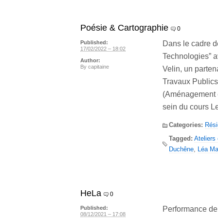
Poésie & Cartographie
0
Dans le cadre de
Published:
17/02/2022 – 18:02
Technologies” a
Author:
By
capitaine
Velin, un parte
Travaux Publics
(Aménagement et
sein du cours L
Categories:
Rés
Tagged:
Ateliers 
Duchêne
,
Léa Ma
HeLa
0
Performance de 
Published:
08/12/2021 – 17:08