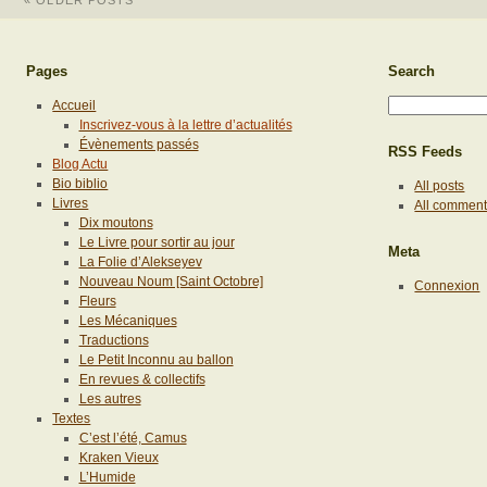
Pages
Search
Accueil
Inscrivez-vous à la lettre d’actualités
Évènements passés
RSS Feeds
Blog Actu
Bio biblio
All posts
Livres
All commen
Dix moutons
Le Livre pour sortir au jour
Meta
La Folie d’Alekseyev
Nouveau Noum [Saint Octobre]
Connexion
Fleurs
Les Mécaniques
Traductions
Le Petit Inconnu au ballon
En revues & collectifs
Les autres
Textes
C’est l’été, Camus
Kraken Vieux
L’Humide