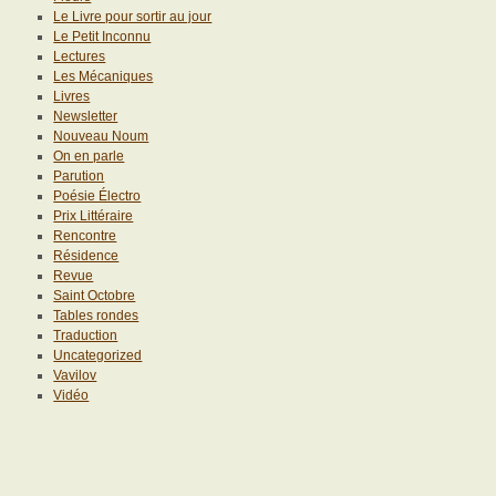
Le Livre pour sortir au jour
Le Petit Inconnu
Lectures
Les Mécaniques
Livres
Newsletter
Nouveau Noum
On en parle
Parution
Poésie Électro
Prix Littéraire
Rencontre
Résidence
Revue
Saint Octobre
Tables rondes
Traduction
Uncategorized
Vavilov
Vidéo