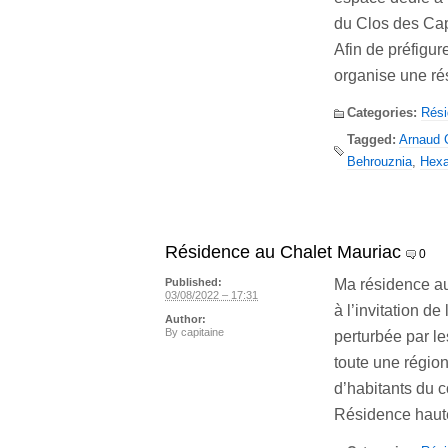
du Clos des Cap
Afin de préfigu
organise une ré
Categories:
Rés
Tagged:
Arnaud C
Behrouznia
,
Hexa
Résidence au Chalet Mauriac
0
Ma résidence au
Published:
03/08/2022 – 17:31
à l’invitation 
Author:
By
capitaine
perturbée par le
toute une région
d’habitants du 
Résidence haut