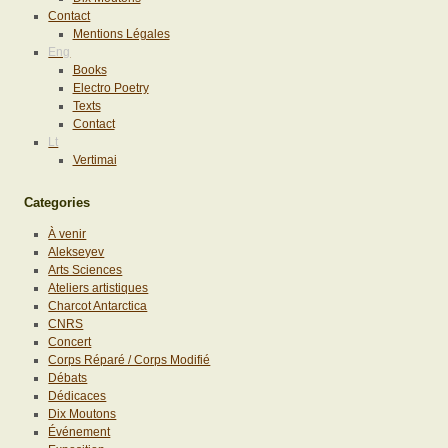
Contact
Mentions Légales
Eng
Books
Electro Poetry
Texts
Contact
Lt
Vertimai
Categories
À venir
Alekseyev
Arts Sciences
Ateliers artistiques
Charcot Antarctica
CNRS
Concert
Corps Réparé / Corps Modifié
Débats
Dédicaces
Dix Moutons
Événement