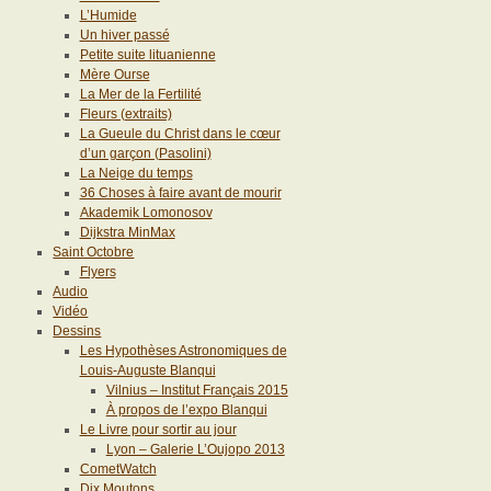
L’Humide
Un hiver passé
Petite suite lituanienne
Mère Ourse
La Mer de la Fertilité
Fleurs (extraits)
La Gueule du Christ dans le cœur
d’un garçon (Pasolini)
La Neige du temps
36 Choses à faire avant de mourir
Akademik Lomonosov
Dijkstra MinMax
Saint Octobre
Flyers
Audio
Vidéo
Dessins
Les Hypothèses Astronomiques de
Louis-Auguste Blanqui
Vilnius – Institut Français 2015
À propos de l’expo Blanqui
Le Livre pour sortir au jour
Lyon – Galerie L’Oujopo 2013
CometWatch
Dix Moutons