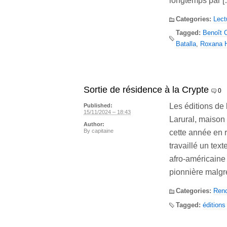
longtemps par [
Categories:
Lect
Tagged:
Benoît 
Batalla
,
Roxana 
Sortie de résidence à la Crypte
0
Les éditions de
Published:
15/11/2024 – 18:43
Larural, maison 
Author:
By
capitaine
cette année en r
travaillé un tex
afro-américaine
pionnière malgré
Categories:
Renc
Tagged:
éditions