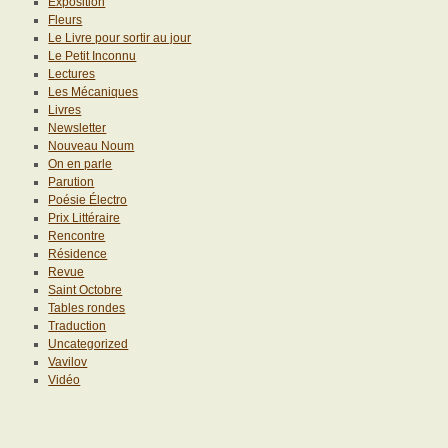
Exposition
Fleurs
Le Livre pour sortir au jour
Le Petit Inconnu
Lectures
Les Mécaniques
Livres
Newsletter
Nouveau Noum
On en parle
Parution
Poésie Électro
Prix Littéraire
Rencontre
Résidence
Revue
Saint Octobre
Tables rondes
Traduction
Uncategorized
Vavilov
Vidéo