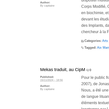
dispositif multi
Author:
By
capitaine
Corps Modifié, 
en biochimie, e
devant les étud
des Implants, d
chercheur à la 
Categories:
Arts
Tagged:
Aix Mars
Mekas traduit, au CipM
0
Pour le public 
Published:
15/11/2024 – 18:56
2007), de Jonas
Author:
By
capitaine
Nous, a été une 
de langue lituan
éléments textuel