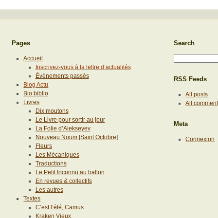
Pages
Search
Accueil
Inscrivez-vous à la lettre d’actualités
Évènements passés
RSS Feeds
Blog Actu
Bio biblio
All posts
Livres
All commen
Dix moutons
Le Livre pour sortir au jour
Meta
La Folie d’Alekseyev
Nouveau Noum [Saint Octobre]
Connexion
Fleurs
Les Mécaniques
Traductions
Le Petit Inconnu au ballon
En revues & collectifs
Les autres
Textes
C’est l’été, Camus
Kraken Vieux