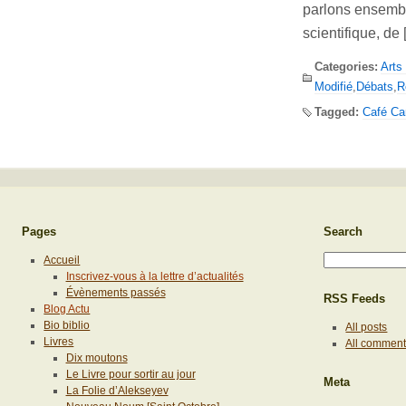
parlons ensemble
scientifique, de
Categories:
Arts
Modifié
,
Débats
,
R
Tagged:
Café Ca
Pages
Search
Accueil
Inscrivez-vous à la lettre d’actualités
Évènements passés
RSS Feeds
Blog Actu
Bio biblio
All posts
Livres
All commen
Dix moutons
Le Livre pour sortir au jour
Meta
La Folie d’Alekseyev