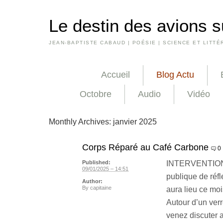
Le destin des avions s
JEAN-BAPTISTE CABAUD | POÉSIE | SCIENCE ET LITTÉ
Accueil
Blog Actu
Octobre
Audio
Vidéo
Monthly Archives:
janvier 2025
Corps Réparé au Café Carbone
0
INTERVENTION 
Published:
09/01/2025 – 14:51
publique de réf
Author:
By
capitaine
aura lieu ce mo
Autour d’un verr
venez discuter 