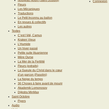
Nouveau Noum [Saint Octobre]
Connexion
Fleurs
Les Mécaniques
Traductions
Le Petit Inconnu au ballon
En revues & collectifs
Les autres
Textes
C’est l’été, Camus
Kraken Vieux
L’Humide
Un hiver passé
Petite suite lituanienne
Mère Ourse
La Mer de la Fertilité
Fleurs (extraits)
La Gueule du Christ dans le cœur
d’un garçon (Pasolini)
La Neige du temps
36 Choses à faire avant de mourir
Akademik Lomonosov
Dijkstra MinMax
Saint Octobre
Flyers
Audio