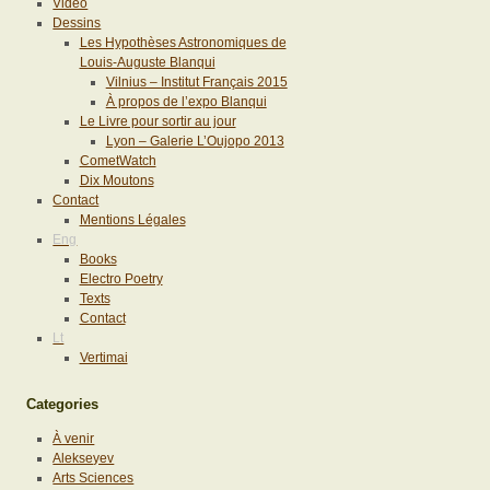
Vidéo
Dessins
Les Hypothèses Astronomiques de
Louis-Auguste Blanqui
Vilnius – Institut Français 2015
À propos de l’expo Blanqui
Le Livre pour sortir au jour
Lyon – Galerie L’Oujopo 2013
CometWatch
Dix Moutons
Contact
Mentions Légales
Eng
Books
Electro Poetry
Texts
Contact
Lt
Vertimai
Categories
À venir
Alekseyev
Arts Sciences