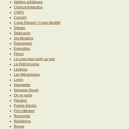
Ateliers artistiques
Charcot Antarctica
CNRS
Concert
Corps Réparé / Corps Modifié
Débats
Dédicaces
Dix Moutons
Événement
Exposition
Fleurs
Le Livre pour sortir au jour
Le Petit Inconnu
Lectures
Les Mécaniques
Livres
Newsletter
Nouveau Noum
On en parle
Parution
Poésie Électro
Prix Littéraire
Rencontre
Résidence
Revue