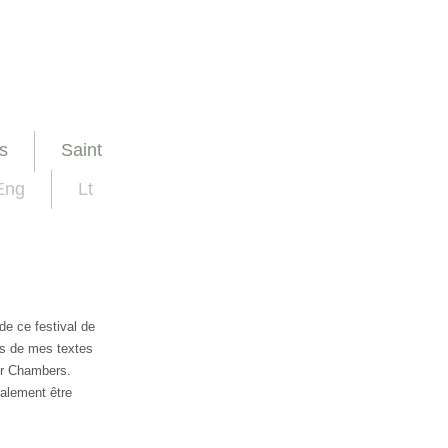
s
Saint
Eng
Lt
de ce festival de
ses de mes textes
ur Chambers.
galement être