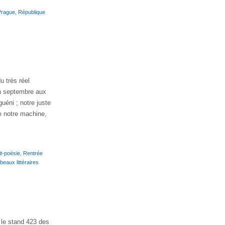
Prague
,
République
u très réel
en septembre aux
uéni ; notre juste
e notre machine,
it-poésie
,
Rentrée
beaux littéraires
 le stand 423 des