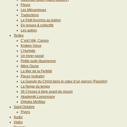
Fleurs
Les Mécaniques
Traductions
Le Petit Inconnu au ballon
En revues & collectifs
Les autres
Textes
C’est l’été, Camus
Kraken Vieux
L’Humide
Un hiver passé
Petite suite lituanienne
Mère Ourse
La Mer de la Fertilité
Fleurs (extraits)
La Gueule du Christ dans le cœur d’un garçon (Pasolini)
La Neige du temps
36 Choses à faire avant de mourir
Akademik Lomonosov
Dijkstra MinMax
Saint Octobre
Flyers
Audio
Vidéo