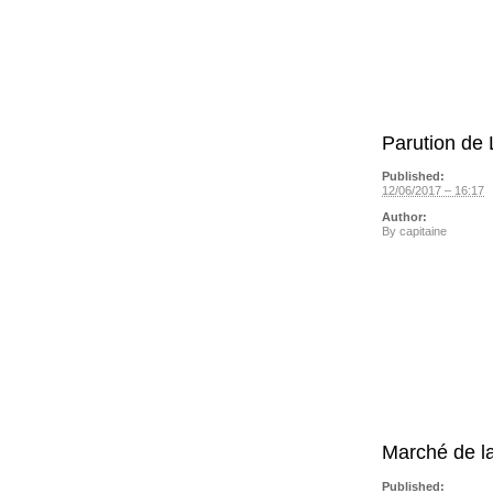
Parution de 
Published:
12/06/2017 – 16:17
Author:
By
capitaine
Marché de la
Published: