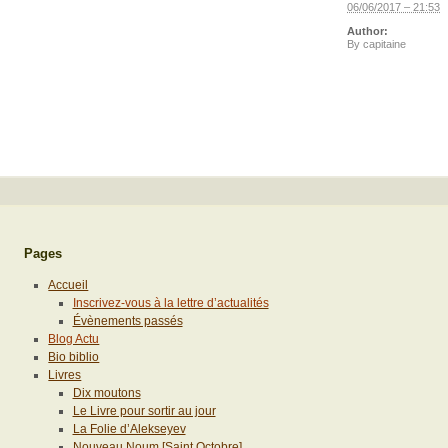
06/06/2017 – 21:53
Author:
By
capitaine
Pages
Accueil
Inscrivez-vous à la lettre d’actualités
Évènements passés
Blog Actu
Bio biblio
Livres
Dix moutons
Le Livre pour sortir au jour
La Folie d’Alekseyev
Nouveau Noum [Saint Octobre]