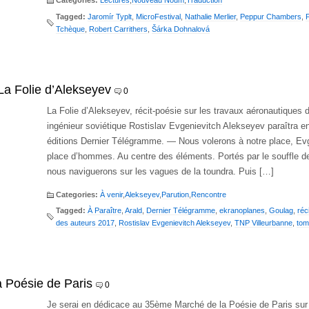
Categories:
Lectures
,
Nouveau Noum
,
Traduction
Tagged:
Jaromír Typlt
,
MicroFestival
,
Nathalie Merlier
,
Peppur Chambers
,
Tchèque
,
Robert Carrithers
,
Šárka Dohnalová
La Folie d’Alekseyev
0
La Folie d’Alekseyev, récit-poésie sur les travaux aéronautiques d
ingénieur soviétique Rostislav Evgenievitch Alekseyev paraîtra 
éditions Dernier Télégramme. — Nous volerons à notre place, Evg
place d’hommes. Au centre des éléments. Portés par le souffle d
nous naviguerons sur les vagues de la toundra. Puis […]
Categories:
À venir
,
Alekseyev
,
Parution
,
Rencontre
Tagged:
À Paraître
,
Arald
,
Dernier Télégramme
,
ekranoplanes
,
Goulag
,
réc
des auteurs 2017
,
Rostislav Evgenievitch Alekseyev
,
TNP Villeurbanne
,
tom
 Poésie de Paris
0
Je serai en dédicace au 35ème Marché de la Poésie de Paris sur