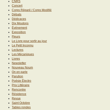
CNRS
Concert
Corps Réparé / Corps Modifié
Débats
Dédicaces
Dix Moutons
Événement
Exposition
Fleurs
Le Livre pour sortir au jour
Le Petit Inconnu
Lectures
Les Mécaniques
Livres
Newsletter
Nouveau Noum
On en parle
Parution
Poésie Électro
Prix Littéraire
Rencontre
Résidence
Revue
Saint Octobre
Tables rondes