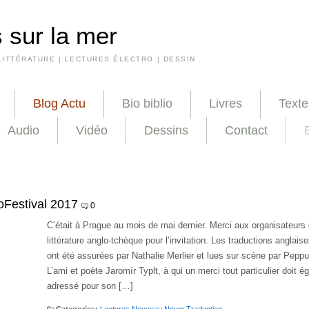
 sur la mer
LITTÉRATURE | LECTURES ÉLECTRO | DESSIN
Blog Actu
Bio biblio
Livres
Texte
Audio
Vidéo
Dessins
Contact
oFestival 2017
0
C’était à Prague au mois de mai dernier. Merci aux organisateurs 
littérature anglo-tchèque pour l’invitation. Les traductions anglai
ont été assurées par Nathalie Merlier et lues sur scène par Pepp
L’ami et poète Jaromír Typlt, à qui un merci tout particulier doit é
adressé pour son […]