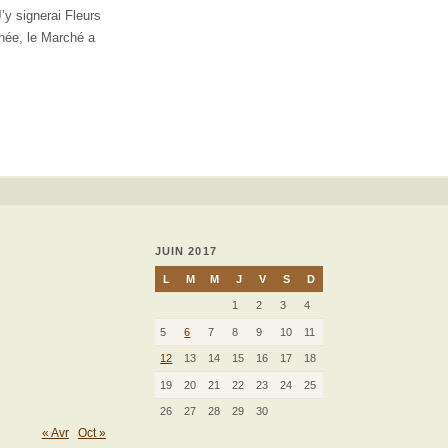
’y signerai Fleurs
ée, le Marché a
JUIN 2017
L
M
M
J
V
S
D
1
2
3
4
5
6
7
8
9
10
11
12
13
14
15
16
17
18
19
20
21
22
23
24
25
26
27
28
29
30
« Avr
Oct »