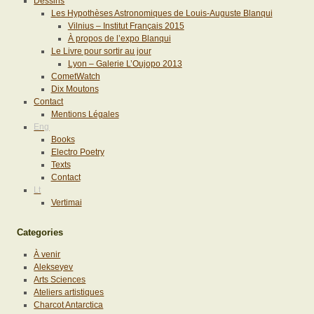
Dessins
Les Hypothèses Astronomiques de Louis-Auguste Blanqui
Vilnius – Institut Français 2015
À propos de l’expo Blanqui
Le Livre pour sortir au jour
Lyon – Galerie L’Oujopo 2013
CometWatch
Dix Moutons
Contact
Mentions Légales
Eng
Books
Electro Poetry
Texts
Contact
Lt
Vertimai
Categories
À venir
Alekseyev
Arts Sciences
Ateliers artistiques
Charcot Antarctica