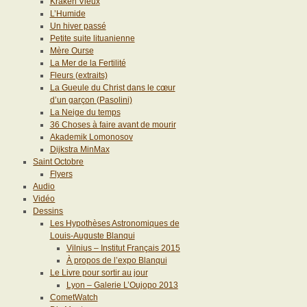
Kraken Vieux
L’Humide
Un hiver passé
Petite suite lituanienne
Mère Ourse
La Mer de la Fertilité
Fleurs (extraits)
La Gueule du Christ dans le cœur
d’un garçon (Pasolini)
La Neige du temps
36 Choses à faire avant de mourir
Akademik Lomonosov
Dijkstra MinMax
Saint Octobre
Flyers
Audio
Vidéo
Dessins
Les Hypothèses Astronomiques de
Louis-Auguste Blanqui
Vilnius – Institut Français 2015
À propos de l’expo Blanqui
Le Livre pour sortir au jour
Lyon – Galerie L’Oujopo 2013
CometWatch