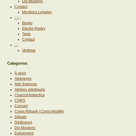
Dix Moutons
Contact
Mentions Légales
Eng
Books
Electro Poetry
Texts
Contact
Lt
Vertimai
Categories
À venir
Alekseyev
Arts Sciences
Ateliers artistiques
Charcot Antarctica
CNRS
Concert
Corps Réparé / Corps Modifié
Débats
Dédicaces
Dix Moutons
Événement