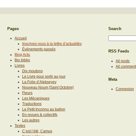
Pages
Search
Accueil
Inscrivez-vous à la lettre d’actualités
Évènements passés
RSS Feeds
Blog Actu
Bio biblio
All posts
Livres
All commen
Dix moutons
Le Livre pour sortir au jour
Meta
La Folie d’Alekseyev
Nouveau Noum [Saint Octobre]
Connexion
Fleurs
Les Mécaniques
Traductions
Le Petit Inconnu au ballon
En revues & collectifs
Les autres
Textes
C’est l’été, Camus