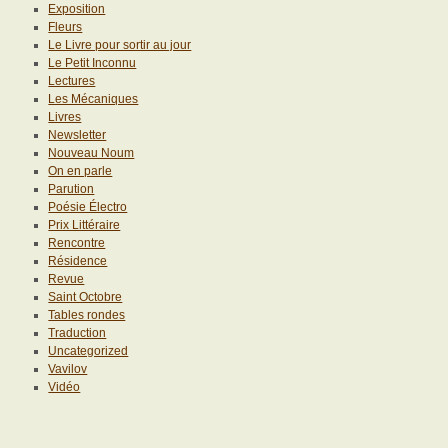
Exposition
Fleurs
Le Livre pour sortir au jour
Le Petit Inconnu
Lectures
Les Mécaniques
Livres
Newsletter
Nouveau Noum
On en parle
Parution
Poésie Électro
Prix Littéraire
Rencontre
Résidence
Revue
Saint Octobre
Tables rondes
Traduction
Uncategorized
Vavilov
Vidéo