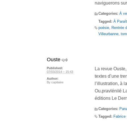
naviguerons sur
Categories:
À ve
Tagged:
À Paraît
poésie
,
Rentrée 
Villeurbanne
,
tom
Ouste
0
La revue Ouste, 
Published:
07/03/2014 – 15:43
textes d’une tre
Author:
By
capitaine
l’illustration, à
Ou.pravléniïé L
éditions Le Der
Categories:
Paru
Tagged:
Fabrice