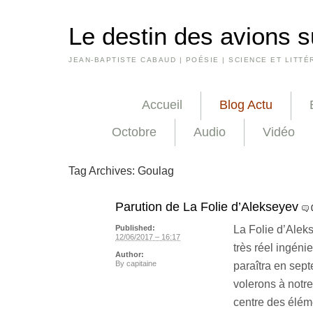
Le destin des avions s
JEAN-BAPTISTE CABAUD | POÉSIE | SCIENCE ET LITTÉ
Accueil
Blog Actu
Octobre
Audio
Vidéo
Tag Archives:
Goulag
Parution de La Folie d’Alekseyev
La Folie d’Aleks
Published:
12/06/2017 – 16:17
très réel ingéni
Author:
By
capitaine
paraîtra en sep
volerons à notr
centre des éléme