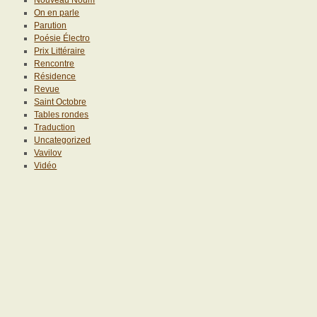
On en parle
Parution
Poésie Électro
Prix Littéraire
Rencontre
Résidence
Revue
Saint Octobre
Tables rondes
Traduction
Uncategorized
Vavilov
Vidéo