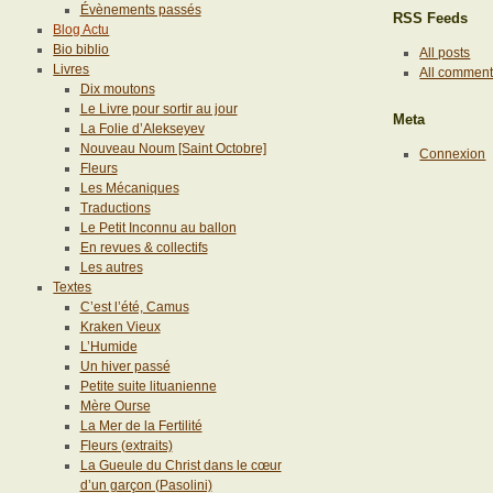
Évènements passés
RSS Feeds
Blog Actu
Bio biblio
All posts
Livres
All commen
Dix moutons
Le Livre pour sortir au jour
Meta
La Folie d’Alekseyev
Nouveau Noum [Saint Octobre]
Connexion
Fleurs
Les Mécaniques
Traductions
Le Petit Inconnu au ballon
En revues & collectifs
Les autres
Textes
C’est l’été, Camus
Kraken Vieux
L’Humide
Un hiver passé
Petite suite lituanienne
Mère Ourse
La Mer de la Fertilité
Fleurs (extraits)
La Gueule du Christ dans le cœur
d’un garçon (Pasolini)