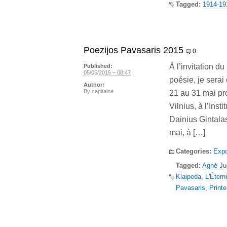
Tagged:
1914-19
Poezijos Pavasaris 2015
0
À l’invitation d
Published:
05/05/2015 – 08:47
poésie, je serai
Author:
By
capitaine
21 au 31 mai pr
Vilnius, à l’Ins
Dainius Gintalas
mai, à […]
Categories:
Expo
Tagged:
Agnė Ju
Klaipeda
,
L'Étern
Pavasaris
,
Print