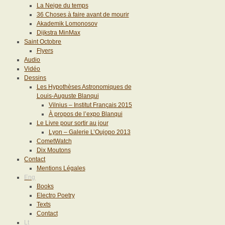
La Neige du temps
36 Choses à faire avant de mourir
Akademik Lomonosov
Dijkstra MinMax
Saint Octobre
Flyers
Audio
Vidéo
Dessins
Les Hypothèses Astronomiques de
Louis-Auguste Blanqui
Vilnius – Institut Français 2015
À propos de l’expo Blanqui
Le Livre pour sortir au jour
Lyon – Galerie L’Oujopo 2013
CometWatch
Dix Moutons
Contact
Mentions Légales
Eng
Books
Electro Poetry
Texts
Contact
Lt