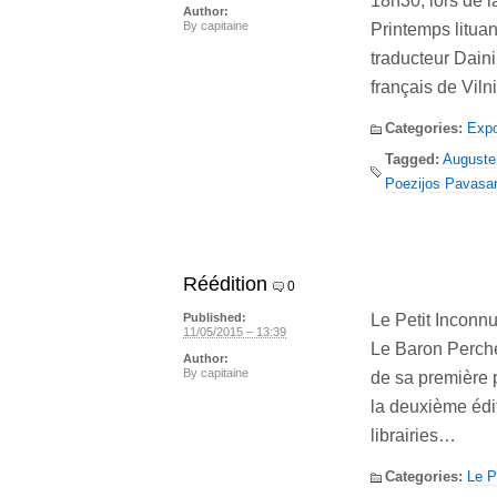
18h30, lors de l
Author:
By
capitaine
Printemps lituan
traducteur Dainiu
français de Viln
Categories:
Expo
Tagged:
Auguste
Poezijos Pavasar
Réédition
0
Le Petit Inconnu
Published:
11/05/2015 – 13:39
Le Baron Perché.
Author:
By
capitaine
de sa première p
la deuxième édi
librairies…
Categories:
Le P