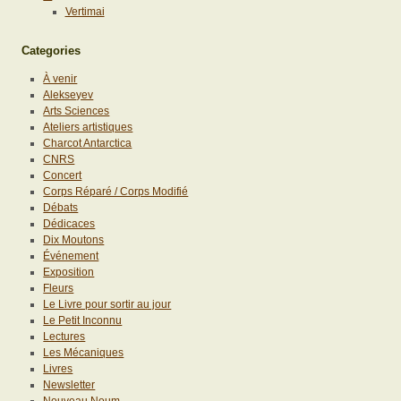
Vertimai
Categories
À venir
Alekseyev
Arts Sciences
Ateliers artistiques
Charcot Antarctica
CNRS
Concert
Corps Réparé / Corps Modifié
Débats
Dédicaces
Dix Moutons
Événement
Exposition
Fleurs
Le Livre pour sortir au jour
Le Petit Inconnu
Lectures
Les Mécaniques
Livres
Newsletter
Nouveau Noum