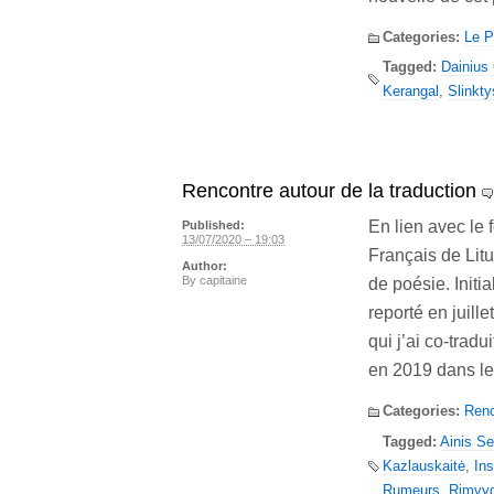
Categories:
Le P
Tagged:
Dainius 
Kerangal
,
Slinkty
Rencontre autour de la traduction
En lien avec le 
Published:
13/07/2020 – 19:03
Français de Litu
Author:
By
capitaine
de poésie. Init
reporté en juill
qui j’ai co-trad
en 2019 dans l
Categories:
Renc
Tagged:
Ainis Se
Kazlauskaitė
,
Ins
Rumeurs
,
Rimvyd