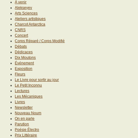
À venir
Alekseyev
Arts Sciences
Ateliers artistiques
Charcot Antarctica
CNRS
Concert
Corps Réparé / Corps Modifié
Débats
Dédicaces
Dix Moutons
Événement
Exposition
Fleurs
Le Livre pour sortir au jour
Le Petit Inconnu
Lectures
Les Mécaniques
Livres
Newsletter
Nouveau Noum
On en parle
Parution
Poésie Électro
Prix Littéraire