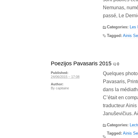
Nemunas, numéro
passé, Le Dernie
Categories:
Les
Tagged:
Ainis Se
Poezijos Pavasaris 2015
0
Quelques photos 
Published:
24/06/2015 – 17:08
Pavasaris, Prin
Author:
By
capitaine
dans la médiathè
C’était en compa
traducteur Aini
Januševičius. 
Categories:
Lect
Tagged:
Ainis Se