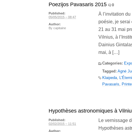
Poezijos Pavasaris 2015
0
À l’invitation d
Published:
05/05/2015 – 08:47
poésie, je serai
Author:
By
capitaine
21 au 31 mai pr
Vilnius, à l’Ins
Dainius Gintalas
mai, à […]
Categories:
Expo
Tagged:
Agnė Ju
Klaipeda
,
L'Étern
Pavasaris
,
Print
Hypothèses astronomiques à Vilniu
Le vernissage d
Published:
02/02/2015 – 11:51
Hypothèses astr
Author: