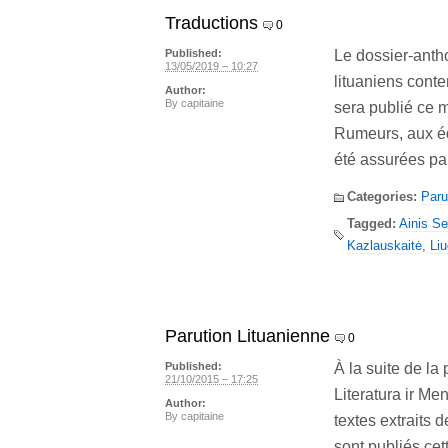
Traductions
0
Le dossier-anth
Published:
13/05/2019 – 10:27
lituaniens cont
Author:
By
capitaine
sera publié ce 
Rumeurs, aux éd
été assurées par
Categories:
Paru
Tagged:
Ainis Se
Kazlauskaitė
,
Li
Parution Lituanienne
0
À la suite de l
Published:
21/10/2015 – 17:25
Literatura ir M
Author:
By
capitaine
textes extraits
sont publiés cet