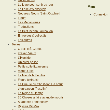
Dix moutons
Le Livre pour sortir au jour
Meta
La Folie d’Alekseyev
Nouveau Noum [Saint Octobre]
Connexion
Fleurs
Les Mécaniques
Traductions
Le Petit Inconnu au ballon
En revues & collectifs
Les autres
Textes
C’est l’été, Camus
Kraken Vieux
L’Humide
Un hiver passé
Petite suite lituanienne
Mère Ourse
La Mer de la Fertilité
Fleurs (extraits)
La Gueule du Christ dans le cœur
d’un garçon (Pasolini)
La Neige du temps
36 Choses à faire avant de mourir
Akademik Lomonosov
Dijkstra MinMax