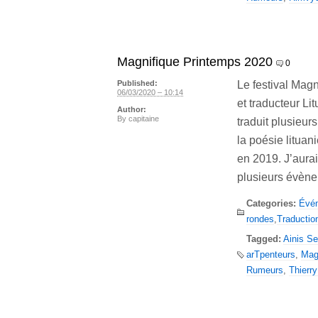
Magnifique Printemps 2020
0
Le festival Magn
Published:
06/03/2020 – 10:14
et traducteur Li
Author:
By
capitaine
traduit plusieur
la poésie litua
en 2019. J’aurai
plusieurs évèn
Categories:
Évé
rondes
,
Traductio
Tagged:
Ainis Se
arTpenteurs
,
Mag
Rumeurs
,
Thierr