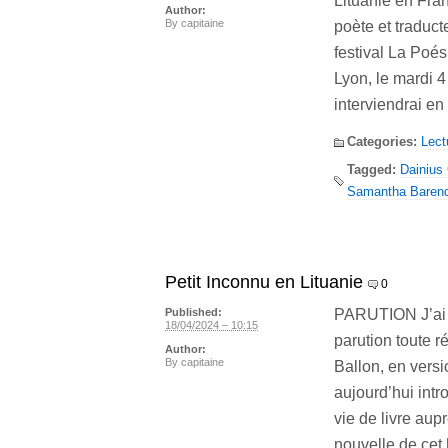
Lituanie en Fra
Author:
By
capitaine
poète et traduct
festival La Poés
Lyon, le mardi 4
interviendrai en
Categories:
Lect
Tagged:
Dainius 
Samantha Baren
Petit Inconnu en Lituanie
0
PARUTION J’ai le
Published:
18/04/2024 – 10:15
parution toute r
Author:
By
capitaine
Ballon, en versi
aujourd’hui int
vie de livre aup
nouvelle de cet