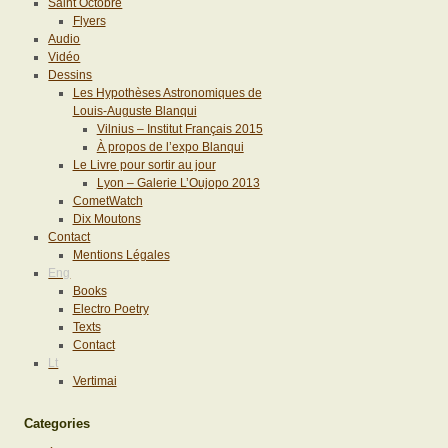
Saint Octobre
Flyers
Audio
Vidéo
Dessins
Les Hypothèses Astronomiques de
Louis-Auguste Blanqui
Vilnius – Institut Français 2015
À propos de l’expo Blanqui
Le Livre pour sortir au jour
Lyon – Galerie L’Oujopo 2013
CometWatch
Dix Moutons
Contact
Mentions Légales
Eng
Books
Electro Poetry
Texts
Contact
Lt
Vertimai
Categories