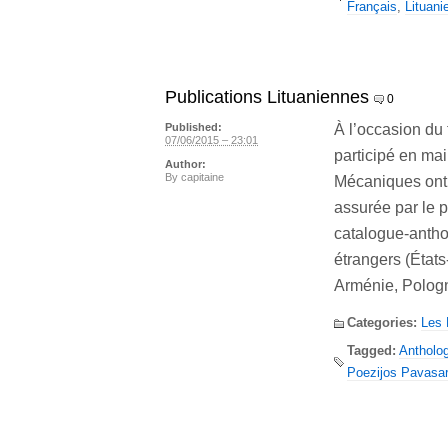
Français
,
Lituani
Publications Lituaniennes
0
À l’occasion du 
Published:
07/06/2015 – 23:01
participé en mai
Author:
By
capitaine
Mécaniques ont 
assurée par le 
catalogue-anthol
étrangers (États
Arménie, Polog
Categories:
Les
Tagged:
Antholog
Poezijos Pavasar