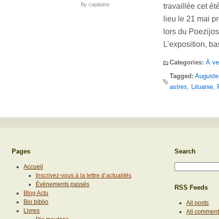
By
capitaine
travaillée cet ét
lieu le 21 mai p
lors du Poezijos
L’exposition, ba
Categories:
À ve
Tagged:
Auguste
astres
,
Lituanie
,
Pages
Search
Accueil
Inscrivez-vous à la lettre d’actualités
Évènements passés
RSS Feeds
Blog Actu
Bio biblio
All posts
Livres
All commen