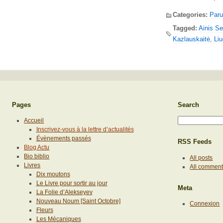
Categories:
Paru
Tagged:
Ainis Se
Kazlauskaitė
,
Li
Pages
Search
Accueil
Inscrivez-vous à la lettre d’actualités
Évènements passés
RSS Feeds
Blog Actu
Bio biblio
All posts
Livres
All commen
Dix moutons
Le Livre pour sortir au jour
Meta
La Folie d’Alekseyev
Nouveau Noum [Saint Octobre]
Connexion
Fleurs
Les Mécaniques