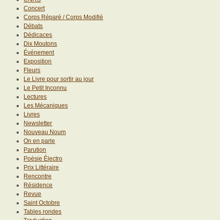
Concert
Corps Réparé / Corps Modifié
Débats
Dédicaces
Dix Moutons
Événement
Exposition
Fleurs
Le Livre pour sortir au jour
Le Petit Inconnu
Lectures
Les Mécaniques
Livres
Newsletter
Nouveau Noum
On en parle
Parution
Poésie Électro
Prix Littéraire
Rencontre
Résidence
Revue
Saint Octobre
Tables rondes