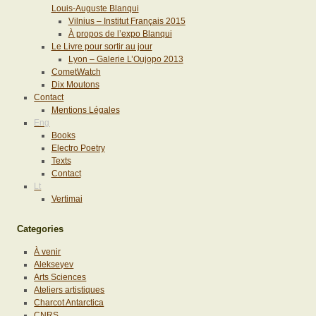
Louis-Auguste Blanqui
Vilnius – Institut Français 2015
À propos de l’expo Blanqui
Le Livre pour sortir au jour
Lyon – Galerie L’Oujopo 2013
CometWatch
Dix Moutons
Contact
Mentions Légales
Eng
Books
Electro Poetry
Texts
Contact
Lt
Vertimai
Categories
À venir
Alekseyev
Arts Sciences
Ateliers artistiques
Charcot Antarctica
CNRS