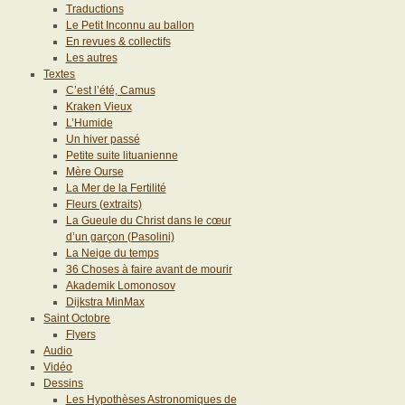
Traductions
Le Petit Inconnu au ballon
En revues & collectifs
Les autres
Textes
C’est l’été, Camus
Kraken Vieux
L’Humide
Un hiver passé
Petite suite lituanienne
Mère Ourse
La Mer de la Fertilité
Fleurs (extraits)
La Gueule du Christ dans le cœur
d’un garçon (Pasolini)
La Neige du temps
36 Choses à faire avant de mourir
Akademik Lomonosov
Dijkstra MinMax
Saint Octobre
Flyers
Audio
Vidéo
Dessins
Les Hypothèses Astronomiques de