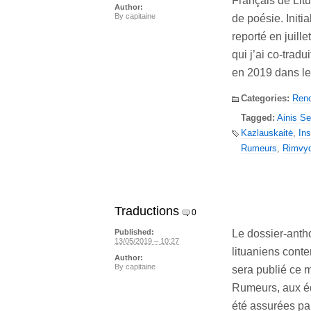
Français de Litu
Author:
By
capitaine
de poésie. Init
reporté en juill
qui j’ai co-trad
en 2019 dans l
Categories:
Renc
Tagged:
Ainis Se
Kazlauskaitė
,
Ins
Rumeurs
,
Rimvyd
Traductions
0
Le dossier-anth
Published:
13/05/2019 – 10:27
lituaniens cont
Author:
By
capitaine
sera publié ce 
Rumeurs, aux éd
été assurées par