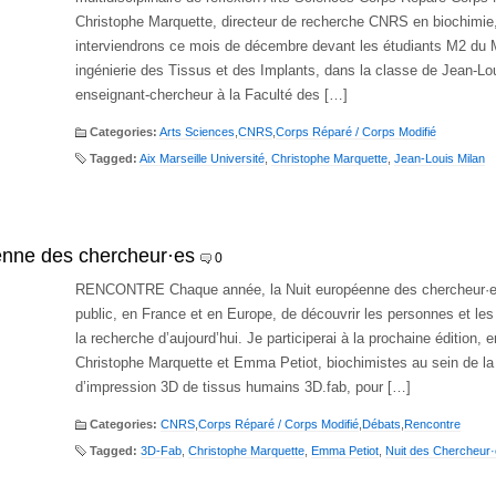
Christophe Marquette, directeur de recherche CNRS en biochimi
interviendrons ce mois de décembre devant les étudiants M2 du 
ingénierie des Tissus et des Implants, dans la classe de Jean-Lo
enseignant-chercheur à la Faculté des […]
Categories:
Arts Sciences
,
CNRS
,
Corps Réparé / Corps Modifié
Tagged:
Aix Marseille Université
,
Christophe Marquette
,
Jean-Louis Milan
enne des chercheur·es
0
RENCONTRE Chaque année, la Nuit européenne des chercheur·e
public, en France et en Europe, de découvrir les personnes et les 
la recherche d’aujourd’hui. Je participerai à la prochaine édition,
Christophe Marquette et Emma Petiot, biochimistes au sein de la
d’impression 3D de tissus humains 3D.fab, pour […]
Categories:
CNRS
,
Corps Réparé / Corps Modifié
,
Débats
,
Rencontre
Tagged:
3D-Fab
,
Christophe Marquette
,
Emma Petiot
,
Nuit des Chercheur