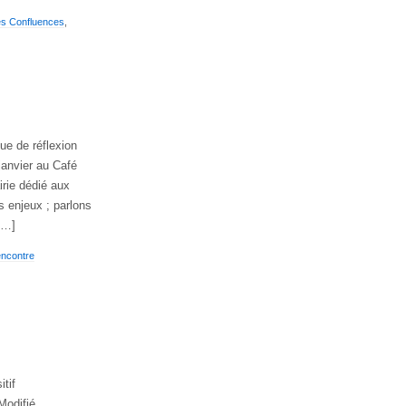
s Confluences
,
 de réflexion
janvier au Café
irie dédié aux
 enjeux ; parlons
 […]
ncontre
tif
Modifié,