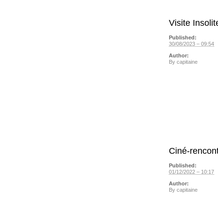
Visite Insol
Published:
30/08/2023 – 09:54
Author:
By
capitaine
Ciné-renco
Published:
01/12/2022 – 10:17
Author:
By
capitaine