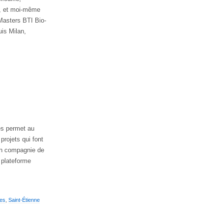
e, et moi-même
Masters BTI Bio-
uis Milan,
s permet au
projets qui font
 en compagnie de
 plateforme
·es
,
Saint-Étienne