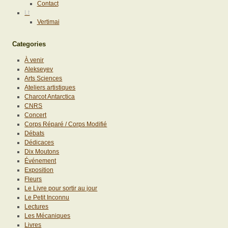
Contact
Lt
Vertimai
Categories
À venir
Alekseyev
Arts Sciences
Ateliers artistiques
Charcot Antarctica
CNRS
Concert
Corps Réparé / Corps Modifié
Débats
Dédicaces
Dix Moutons
Événement
Exposition
Fleurs
Le Livre pour sortir au jour
Le Petit Inconnu
Lectures
Les Mécaniques
Livres