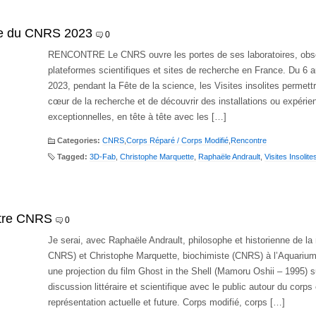
ite du CNRS 2023
0
RENCONTRE Le CNRS ouvre les portes de ses laboratoires, obse
plateformes scientifiques et sites de recherche en France. Du 6 
2023, pendant la Fête de la science, les Visites insolites permett
cœur de la recherche et de découvrir des installations ou expérie
exceptionnelles, en tête à tête avec les […]
Categories:
CNRS
,
Corps Réparé / Corps Modifié
,
Rencontre
Tagged:
3D-Fab
,
Christophe Marquette
,
Raphaële Andrault
,
Visites Insolite
ntre CNRS
0
Je serai, avec Raphaële Andrault, philosophe et historienne de l
CNRS) et Christophe Marquette, biochimiste (CNRS) à l’Aquarium
une projection du film Ghost in the Shell (Mamoru Oshii – 1995) s
discussion littéraire et scientifique avec le public autour du corps
représentation actuelle et future. Corps modifié, corps […]