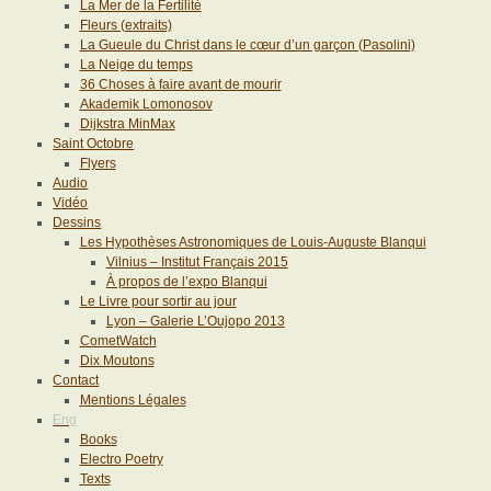
La Mer de la Fertilité
Fleurs (extraits)
La Gueule du Christ dans le cœur d’un garçon (Pasolini)
La Neige du temps
36 Choses à faire avant de mourir
Akademik Lomonosov
Dijkstra MinMax
Saint Octobre
Flyers
Audio
Vidéo
Dessins
Les Hypothèses Astronomiques de Louis-Auguste Blanqui
Vilnius – Institut Français 2015
À propos de l’expo Blanqui
Le Livre pour sortir au jour
Lyon – Galerie L’Oujopo 2013
CometWatch
Dix Moutons
Contact
Mentions Légales
Eng
Books
Electro Poetry
Texts