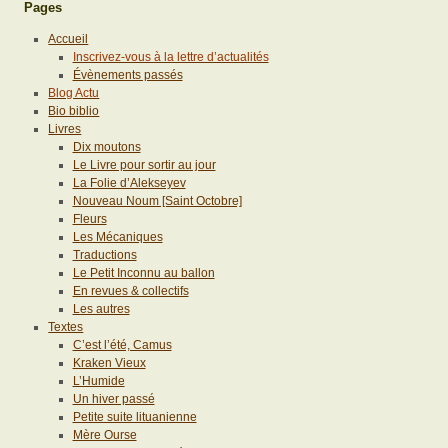
Pages
Accueil
Inscrivez-vous à la lettre d’actualités
Évènements passés
Blog Actu
Bio biblio
Livres
Dix moutons
Le Livre pour sortir au jour
La Folie d’Alekseyev
Nouveau Noum [Saint Octobre]
Fleurs
Les Mécaniques
Traductions
Le Petit Inconnu au ballon
En revues & collectifs
Les autres
Textes
C’est l’été, Camus
Kraken Vieux
L’Humide
Un hiver passé
Petite suite lituanienne
Mère Ourse