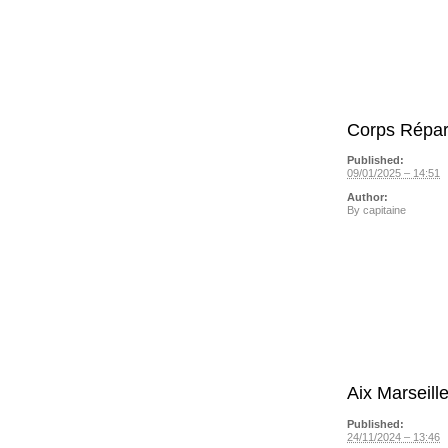
Corps Répar
Published:
09/01/2025 – 14:51
Author:
By
capitaine
Aix Marseill
Published:
24/11/2024 – 13:46