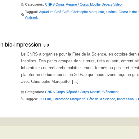
Categories:
CNRS
,
Corps Réparé / Corps Modifié
,
Débats
,
Vidéo
Tagged:
Aquarium Ciné-Café
,
Christophe Marquette
,
cinéma
,
Ghost in the s
Andrault
n bio-impression
0
Le CNRS a organisé pour la Fête de la Science, en octobre dernie
Insolites. Des petits groupes de visiteurs, tirés au sort, entrent a
laboratoires de recherche habituellement fermés au public et c’est
plateforme de bio-impression 3d.Fab que nous avons reçu un grou
avec Christophe Marquette, […]
Categories:
CNRS
,
Corps Réparé / Corps Modifié
,
Événement
Tagged:
3D-Fab
,
Christophe Marquette
,
Fête de la Science
,
Impression 3D