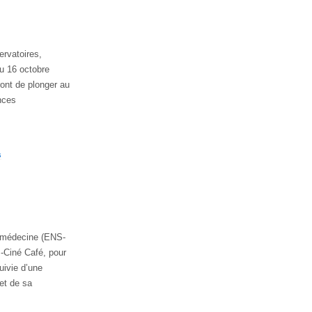
rvatoires,
au 16 octobre
ront de plonger au
nces
s
a médecine (ENS-
-Ciné Café, pour
uivie d’une
 et de sa