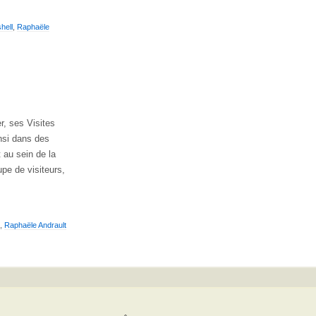
hell
,
Raphaële
r, ses Visites
insi dans des
 au sein de la
pe de visiteurs,
,
Raphaële Andrault