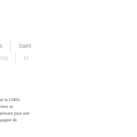
s
Saint
Eng
Lt
et le CNRS
ntres et
 présent pour une
mpagné de