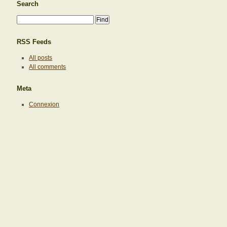
Search
RSS Feeds
All posts
All comments
Meta
Connexion