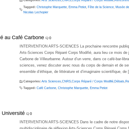
Categories:
Arts Sciences
,
CNRS
,
Corps Réparé / Corps Modifié
,
Rencontre
Tagged:
Christophe Marquette
,
Emma Petiot
,
Fête de la Science
,
Musée de
Nicolas Lechopier
é au Café Carbone
0
INTERVENTION ARTS-SCIENCES La prochaine rencontre publique
Arts-Sciences Corps Réparé Corps Modifié, aura lieu ce mois de 
Carbone de Villeurbanne. Autour d’un verre, dans ce café-bar-libra
sciences, venez discuter avec nous du corps de demain et de ses
ensemble d’éthique, de littérature et d’imaginaire scientifique, de
Categories:
Arts Sciences
,
CNRS
,
Corps Réparé / Corps Modifié
,
Débats
,
Re
Tagged:
Café Carbone
,
Christophe Marquette
,
Emma Petiot
e Université
0
INTERVENTION ARTS-SCIENCES Dans le cadre de notre disposi
multidisciplinaire de réflexion Arts-Sciences Corps Réparé Corps 