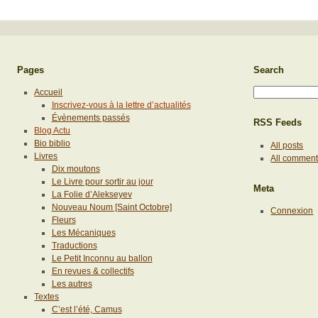
Pages
Search
Accueil
Inscrivez-vous à la lettre d’actualités
Évènements passés
RSS Feeds
Blog Actu
Bio biblio
All posts
Livres
All commen
Dix moutons
Le Livre pour sortir au jour
Meta
La Folie d’Alekseyev
Nouveau Noum [Saint Octobre]
Connexion
Fleurs
Les Mécaniques
Traductions
Le Petit Inconnu au ballon
En revues & collectifs
Les autres
Textes
C’est l’été, Camus