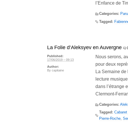
l’Enfance de Ti
Categories:
Paru
Tagged:
Fabienn
La Folie d’Aleksyev en Auvergne
Nous serons, av
Published:
17/06/2019 – 09:13
pour deux représ
Author:
By
capitaine
La Semaine de l
lecture musique 
dans l’étrange e
Clermont-Ferran
Categories:
Alek
Tagged:
Cabaret 
Pierre-Roche
,
Se