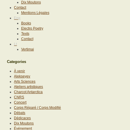
Dix Moutons
Contact
Mentions Légales
Eng
Books
Electro Poetry
Texts
Contact
Lt
Vertimai
Categories
À venir
Alekseyev
Arts Sciences
Ateliers artistiques
Charcot Antarctica
CNRS
Concert
Corps Réparé / Corps Modifié
Débats
Dédicaces
Dix Moutons
Événement