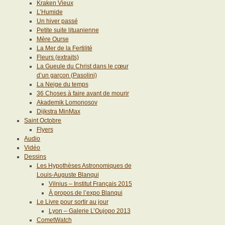
Kraken Vieux
L’Humide
Un hiver passé
Petite suite lituanienne
Mère Ourse
La Mer de la Fertilité
Fleurs (extraits)
La Gueule du Christ dans le cœur
d’un garçon (Pasolini)
La Neige du temps
36 Choses à faire avant de mourir
Akademik Lomonosov
Dijkstra MinMax
Saint Octobre
Flyers
Audio
Vidéo
Dessins
Les Hypothèses Astronomiques de
Louis-Auguste Blanqui
Vilnius – Institut Français 2015
À propos de l’expo Blanqui
Le Livre pour sortir au jour
Lyon – Galerie L’Oujopo 2013
CometWatch