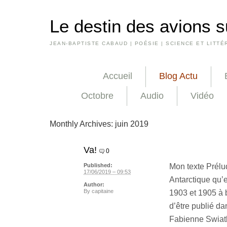
Le destin des avions s
JEAN-BAPTISTE CABAUD | POÉSIE | SCIENCE ET LITTÉ
Accueil
Blog Actu
Octobre
Audio
Vidéo
Monthly Archives:
juin 2019
Va!
0
Mon texte Prélud
Published:
17/06/2019 – 09:53
Antarctique qu’e
Author:
By
capitaine
1903 et 1905 à b
d’être publié da
Fabienne Swiatl