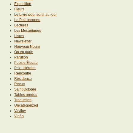
Exposition
Fleurs
Le Livre pour sortir au jour
Le Petit Inconnu
Lectures
Les Mécaniques
Livres
Newsletter
Nouveau Noum
On en parle
Parution
Poésie Électro
Prix Littéraire
Rencontre
Résidence
Revue
Saint Octobre
Tables rondes
Traduction
Uncategorized
Vavilov
Vidéo