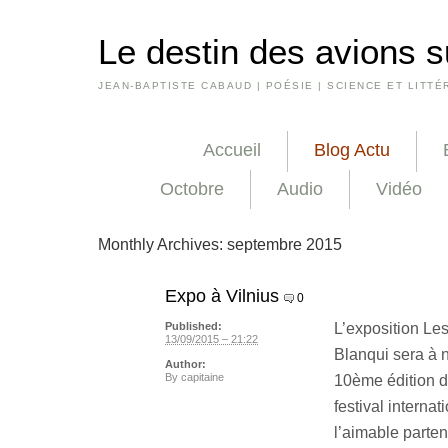
Le destin des avions s
JEAN-BAPTISTE CABAUD | POÉSIE | SCIENCE ET LITTÉ
Accueil
Blog Actu
Octobre
Audio
Vidéo
Monthly Archives:
septembre 2015
Expo à Vilnius
0
L’exposition L
Published:
13/09/2015 – 21:22
Blanqui sera à 
Author:
By
capitaine
10ème édition d
festival interna
l’aimable partena