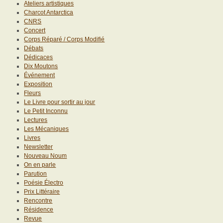
Ateliers artistiques
Charcot Antarctica
CNRS
Concert
Corps Réparé / Corps Modifié
Débats
Dédicaces
Dix Moutons
Événement
Exposition
Fleurs
Le Livre pour sortir au jour
Le Petit Inconnu
Lectures
Les Mécaniques
Livres
Newsletter
Nouveau Noum
On en parle
Parution
Poésie Électro
Prix Littéraire
Rencontre
Résidence
Revue