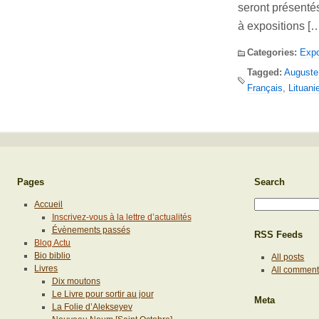
seront présenté
à expositions [
Categories:
Expo
Tagged:
Auguste
Français
,
Lituani
Pages
Search
Accueil
Inscrivez-vous à la lettre d’actualités
Évènements passés
RSS Feeds
Blog Actu
Bio biblio
All posts
Livres
All commen
Dix moutons
Le Livre pour sortir au jour
Meta
La Folie d’Alekseyev