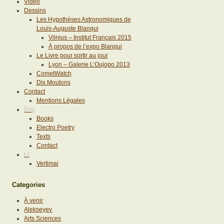
Vidéo
Dessins
Les Hypothèses Astronomiques de
Louis-Auguste Blanqui
Vilnius – Institut Français 2015
À propos de l’expo Blanqui
Le Livre pour sortir au jour
Lyon – Galerie L’Oujopo 2013
CometWatch
Dix Moutons
Contact
Mentions Légales
Eng
Books
Electro Poetry
Texts
Contact
Lt
Vertimai
Categories
À venir
Alekseyev
Arts Sciences