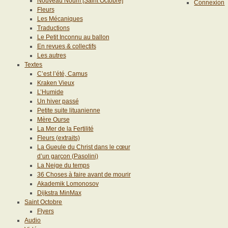
Nouveau Noum [Saint Octobre]
Connexion
Fleurs
Les Mécaniques
Traductions
Le Petit Inconnu au ballon
En revues & collectifs
Les autres
Textes
C’est l’été, Camus
Kraken Vieux
L’Humide
Un hiver passé
Petite suite lituanienne
Mère Ourse
La Mer de la Fertilité
Fleurs (extraits)
La Gueule du Christ dans le cœur
d’un garçon (Pasolini)
La Neige du temps
36 Choses à faire avant de mourir
Akademik Lomonosov
Dijkstra MinMax
Saint Octobre
Flyers
Audio