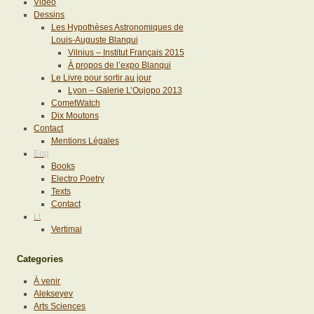
Vidéo
Dessins
Les Hypothèses Astronomiques de
Louis-Auguste Blanqui
Vilnius – Institut Français 2015
À propos de l’expo Blanqui
Le Livre pour sortir au jour
Lyon – Galerie L’Oujopo 2013
CometWatch
Dix Moutons
Contact
Mentions Légales
Eng
Books
Electro Poetry
Texts
Contact
Lt
Vertimai
Categories
À venir
Alekseyev
Arts Sciences