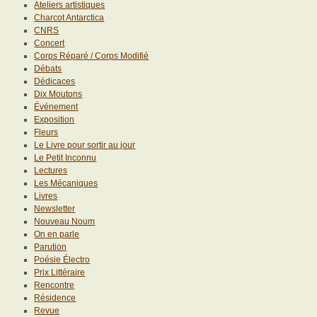
Ateliers artistiques
Charcot Antarctica
CNRS
Concert
Corps Réparé / Corps Modifié
Débats
Dédicaces
Dix Moutons
Événement
Exposition
Fleurs
Le Livre pour sortir au jour
Le Petit Inconnu
Lectures
Les Mécaniques
Livres
Newsletter
Nouveau Noum
On en parle
Parution
Poésie Électro
Prix Littéraire
Rencontre
Résidence
Revue