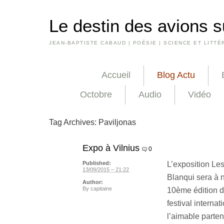
Le destin des avions s
JEAN-BAPTISTE CABAUD | POÉSIE | SCIENCE ET LITTÉ
Accueil
Blog Actu
Octobre
Audio
Vidéo
Tag Archives:
Paviljonas
Expo à Vilnius
0
L’exposition L
Published:
13/09/2015 – 21:22
Blanqui sera à 
Author:
By
capitaine
10ème édition d
festival interna
l’aimable partena