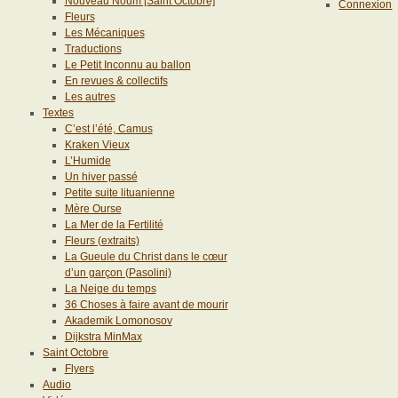
Nouveau Noum [Saint Octobre]
Connexion
Fleurs
Les Mécaniques
Traductions
Le Petit Inconnu au ballon
En revues & collectifs
Les autres
Textes
C’est l’été, Camus
Kraken Vieux
L’Humide
Un hiver passé
Petite suite lituanienne
Mère Ourse
La Mer de la Fertilité
Fleurs (extraits)
La Gueule du Christ dans le cœur
d’un garçon (Pasolini)
La Neige du temps
36 Choses à faire avant de mourir
Akademik Lomonosov
Dijkstra MinMax
Saint Octobre
Flyers
Audio