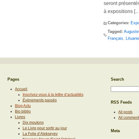
seront présenté
à expositions [
Categories:
Expo
Tagged:
Auguste
Français
,
Lituani
Pages
Search
Accueil
Inscrivez-vous à la lettre d’actualités
Évènements passés
RSS Feeds
Blog Actu
Bio biblio
All posts
Livres
All commen
Dix moutons
Le Livre pour sortir au jour
Meta
La Folie d’Alekseyev