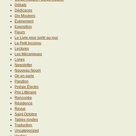
Débats
Dédicaces
Dix Moutons
Événement
Exposition
Fleurs
Le Livre pour sortir au jour
Le Petit Inconnu
Lectures
Les Mécaniques
Livres
Newsletter
Nouveau Noum
On en parle
Parution
Poésie Électro
Prix Littéraire
Rencontre
Résidence
Revue
Saint Octobre
Tables rondes
Traduction
Uncategorized
Vavilov