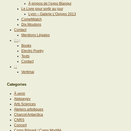
À propos de l’expo Blanqui
Le Livre pour sortir au jour
Lyon – Galerie L’Oujopo 2013
CometWatch
Dix Moutons
Contact
Mentions Légales
Eng
Books
Electro Poetry
Texts
Contact
Lt
Vertimai
Categories
À venir
Alekseyev
Arts Sciences
Ateliers artistiques
Charcot Antarctica
CNRS
Concert
Corps Réparé / Corps Modifié