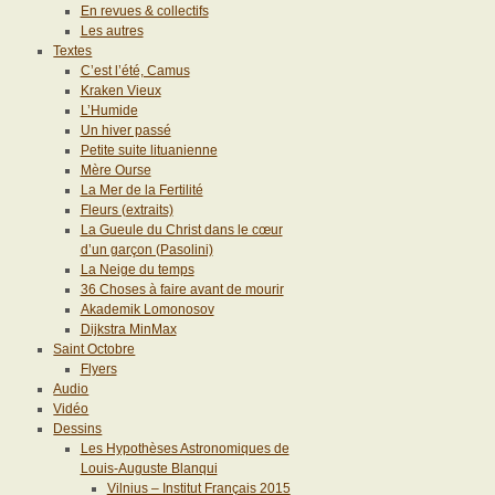
En revues & collectifs
Les autres
Textes
C’est l’été, Camus
Kraken Vieux
L’Humide
Un hiver passé
Petite suite lituanienne
Mère Ourse
La Mer de la Fertilité
Fleurs (extraits)
La Gueule du Christ dans le cœur
d’un garçon (Pasolini)
La Neige du temps
36 Choses à faire avant de mourir
Akademik Lomonosov
Dijkstra MinMax
Saint Octobre
Flyers
Audio
Vidéo
Dessins
Les Hypothèses Astronomiques de
Louis-Auguste Blanqui
Vilnius – Institut Français 2015