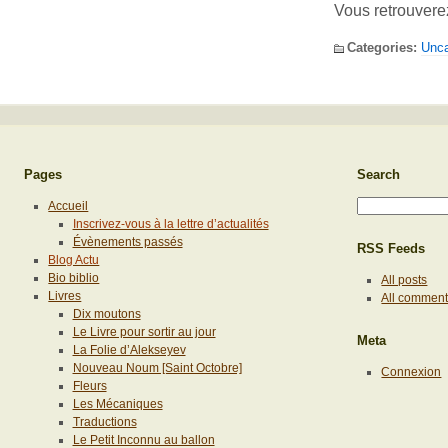
Vous retrouvere
Categories:
Unca
Pages
Search
Accueil
Inscrivez-vous à la lettre d’actualités
Évènements passés
RSS Feeds
Blog Actu
Bio biblio
All posts
Livres
All commen
Dix moutons
Le Livre pour sortir au jour
Meta
La Folie d’Alekseyev
Nouveau Noum [Saint Octobre]
Connexion
Fleurs
Les Mécaniques
Traductions
Le Petit Inconnu au ballon