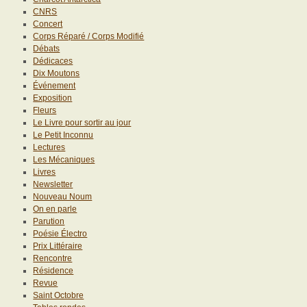
CNRS
Concert
Corps Réparé / Corps Modifié
Débats
Dédicaces
Dix Moutons
Événement
Exposition
Fleurs
Le Livre pour sortir au jour
Le Petit Inconnu
Lectures
Les Mécaniques
Livres
Newsletter
Nouveau Noum
On en parle
Parution
Poésie Électro
Prix Littéraire
Rencontre
Résidence
Revue
Saint Octobre