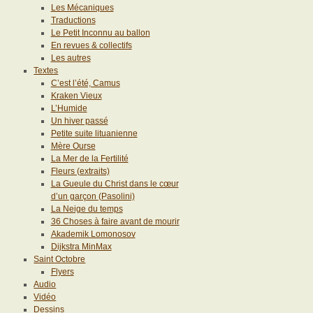
Les Mécaniques
Traductions
Le Petit Inconnu au ballon
En revues & collectifs
Les autres
Textes
C’est l’été, Camus
Kraken Vieux
L’Humide
Un hiver passé
Petite suite lituanienne
Mère Ourse
La Mer de la Fertilité
Fleurs (extraits)
La Gueule du Christ dans le cœur
d’un garçon (Pasolini)
La Neige du temps
36 Choses à faire avant de mourir
Akademik Lomonosov
Dijkstra MinMax
Saint Octobre
Flyers
Audio
Vidéo
Dessins