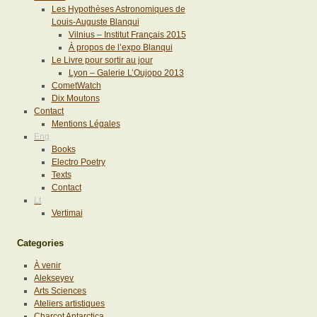
Les Hypothèses Astronomiques de
Louis-Auguste Blanqui
Vilnius – Institut Français 2015
À propos de l’expo Blanqui
Le Livre pour sortir au jour
Lyon – Galerie L’Oujopo 2013
CometWatch
Dix Moutons
Contact
Mentions Légales
Eng
Books
Electro Poetry
Texts
Contact
Lt
Vertimai
Categories
À venir
Alekseyev
Arts Sciences
Ateliers artistiques
Charcot Antarctica