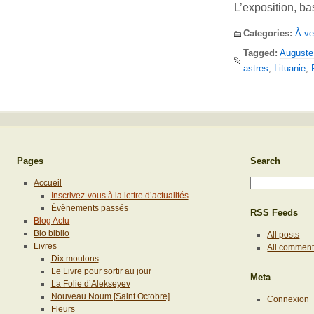
L’exposition, ba
Categories:
À ve
Tagged:
Auguste
astres
,
Lituanie
,
Pages
Search
Accueil
Inscrivez-vous à la lettre d’actualités
Évènements passés
RSS Feeds
Blog Actu
Bio biblio
All posts
Livres
All commen
Dix moutons
Le Livre pour sortir au jour
Meta
La Folie d’Alekseyev
Nouveau Noum [Saint Octobre]
Connexion
Fleurs