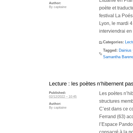
Lituanie en Fra
Author:
By
capitaine
poète et traduct
festival La Poés
Lyon, le mardi 4
interviendrai en
Categories:
Lect
Tagged:
Dainius 
Samantha Baren
Lecture : les poètes n’hibernent pa
Les poètes n’hib
Published:
02/12/2022 – 10:45
structures memb
Author:
By
capitaine
C’est dans ce c
Ferrand (63) ac
l’Espace Pandor
consacré à la p