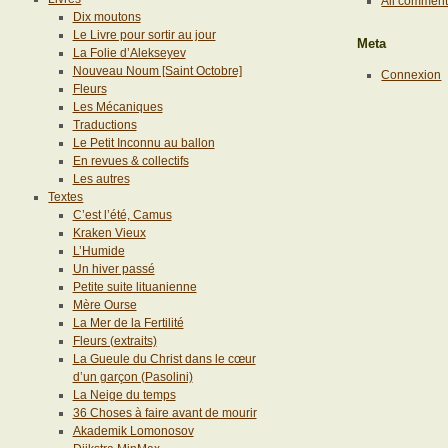
All commen
Dix moutons
Le Livre pour sortir au jour
Meta
La Folie d’Alekseyev
Nouveau Noum [Saint Octobre]
Connexion
Fleurs
Les Mécaniques
Traductions
Le Petit Inconnu au ballon
En revues & collectifs
Les autres
Textes
C’est l’été, Camus
Kraken Vieux
L’Humide
Un hiver passé
Petite suite lituanienne
Mère Ourse
La Mer de la Fertilité
Fleurs (extraits)
La Gueule du Christ dans le cœur
d’un garçon (Pasolini)
La Neige du temps
36 Choses à faire avant de mourir
Akademik Lomonosov