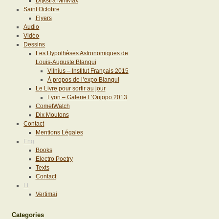
Dijkstra MinMax
Saint Octobre
Flyers
Audio
Vidéo
Dessins
Les Hypothèses Astronomiques de
Louis-Auguste Blanqui
Vilnius – Institut Français 2015
À propos de l’expo Blanqui
Le Livre pour sortir au jour
Lyon – Galerie L’Oujopo 2013
CometWatch
Dix Moutons
Contact
Mentions Légales
Eng
Books
Electro Poetry
Texts
Contact
Lt
Vertimai
Categories