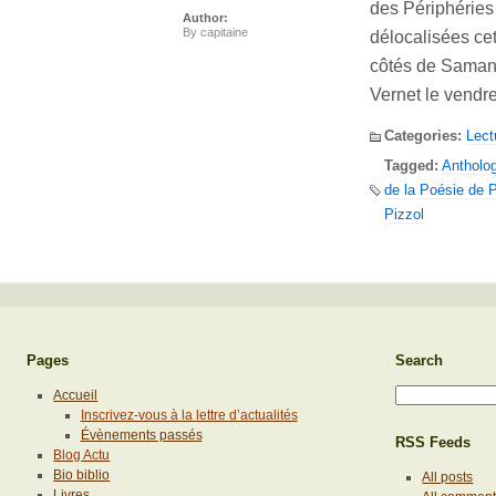
des Périphéries
Author:
By
capitaine
délocalisées cet
côtés de Samant
Vernet le vendre
Categories:
Lect
Tagged:
Antholog
de la Poésie de P
Pizzol
Pages
Search
Accueil
Inscrivez-vous à la lettre d’actualités
Évènements passés
RSS Feeds
Blog Actu
Bio biblio
All posts
Livres