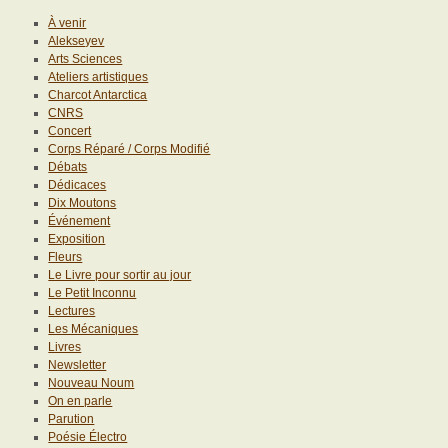
À venir
Alekseyev
Arts Sciences
Ateliers artistiques
Charcot Antarctica
CNRS
Concert
Corps Réparé / Corps Modifié
Débats
Dédicaces
Dix Moutons
Événement
Exposition
Fleurs
Le Livre pour sortir au jour
Le Petit Inconnu
Lectures
Les Mécaniques
Livres
Newsletter
Nouveau Noum
On en parle
Parution
Poésie Électro