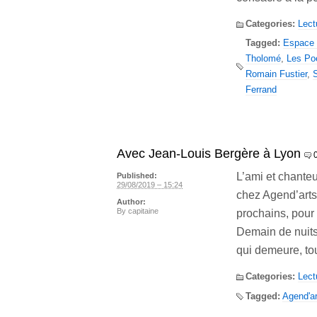
Categories:
Lect
Tagged:
Espace 
Tholomé
,
Les Poè
Romain Fustier
,
Ferrand
Avec Jean-Louis Bergère à Lyon
L’ami et chante
Published:
29/08/2019 – 15:24
chez Agend’arts
Author:
By
capitaine
prochains, pour
Demain de nuits 
qui demeure, to
Categories:
Lect
Tagged:
Agend'ar