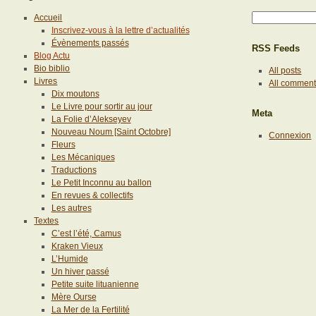
Accueil
Inscrivez-vous à la lettre d’actualités
Évènements passés
RSS Feeds
Blog Actu
Bio biblio
All posts
Livres
All commen
Dix moutons
Le Livre pour sortir au jour
Meta
La Folie d’Alekseyev
Nouveau Noum [Saint Octobre]
Connexion
Fleurs
Les Mécaniques
Traductions
Le Petit Inconnu au ballon
En revues & collectifs
Les autres
Textes
C’est l’été, Camus
Kraken Vieux
L’Humide
Un hiver passé
Petite suite lituanienne
Mère Ourse
La Mer de la Fertilité