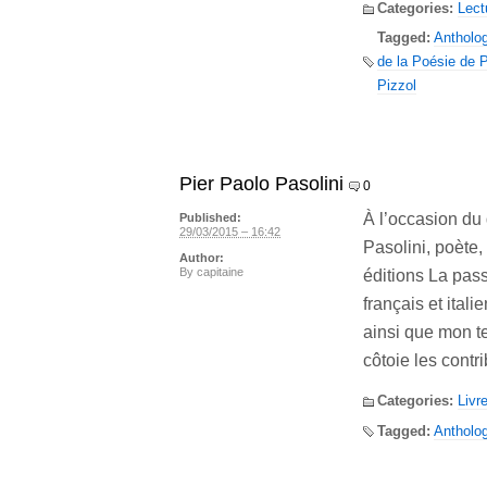
Categories:
Lect
Tagged:
Antholog
de la Poésie de P
Pizzol
Pier Paolo Pasolini
0
À l’occasion du
Published:
29/03/2015 – 16:42
Pasolini, poète,
Author:
By
capitaine
éditions La pass
français et ita
ainsi que mon t
côtoie les cont
Categories:
Livr
Tagged:
Antholog