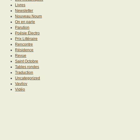
Livres
Newsletter
Nouveau Noum
On en parle
Parution
Poésie Électro
Prix Littéraire
Rencontre
Résidence
Revue
Saint Octobre
Tables rondes
Traduction
Uncategorized
Vavilov
Vidéo