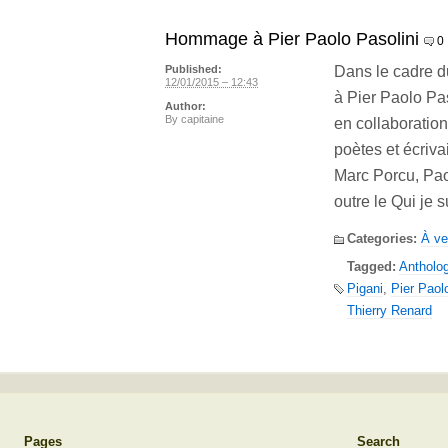
Hommage à Pier Paolo Pasolini
0
Dans le cadre 
Published:
12/01/2015 – 12:43
à Pier Paolo Pas
Author:
By
capitaine
en collaboration
poètes et écriva
Marc Porcu, Pao
outre le Qui je s
Categories:
À ve
Tagged:
Antholog
Pigani
,
Pier Paol
Thierry Renard
Pages
Search