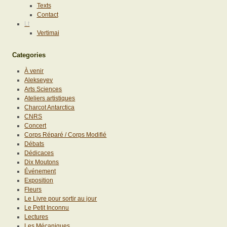
Texts
Contact
Lt
Vertimai
Categories
À venir
Alekseyev
Arts Sciences
Ateliers artistiques
Charcot Antarctica
CNRS
Concert
Corps Réparé / Corps Modifié
Débats
Dédicaces
Dix Moutons
Événement
Exposition
Fleurs
Le Livre pour sortir au jour
Le Petit Inconnu
Lectures
Les Mécaniques