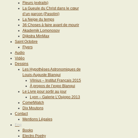
Fleurs (extraits)
La Gueule du Christ dans le cœur
d’un garçon (Pasolini)
La Neige du temps
36 Choses à faire avant de mourir
Akademik Lomonosov
Dijkstra MinMax
Saint Octobre
Flyers
Audio
Vidéo
Dessins
Les Hypothèses Astronomiques de
Louis-Auguste Blanqui
Vilnius – Institut Français 2015
À propos de l’expo Blanqui
Le Livre pour sortir au jour
Lyon – Galerie L’Oujopo 2013
CometWatch
Dix Moutons
Contact
Mentions Légales
Eng
Books
Electro Poetry