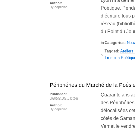
Lyon m’a demand
Author:
By
capitaine
Poétique. Pendan
d’écriture tous 
réseau (bibliot
du Point du Jour
Categories:
Nou
Tagged:
Ateliers 
Tremplin Poétiqu
Périphéries du Marché de la Poésie
Quarante ans apr
Published:
04/05/2015 – 19:54
des Périphéries
Author:
By
capitaine
délocalisées cet
côtés de Samant
Vernet le vendre