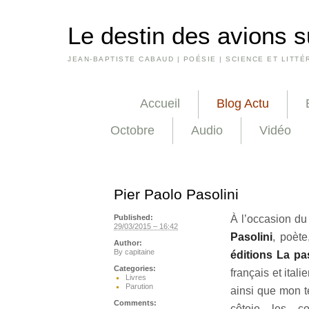
Le destin des avions s
JEAN-BAPTISTE CABAUD | POÉSIE | SCIENCE ET LITTÉ
Accueil
Blog Actu
Octobre
Audio
Vidéo
Pier Paolo Pasolini
À l’occasion du
Published:
29/03/2015 – 16:42
Pasolini
, poète
Author:
By
capitaine
éditions La pa
Categories:
français et ita
Livres
Parution
ainsi que mon 
Comments:
côtoie les c