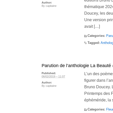
éditions Bruno 
Author:
By
capitaine
thématique 2024
Doucey, les deux
Une version pri
avait […]
Categories:
Paru
Tagged:
Antholog
Parution de l’anthologie La Beauté
L’un des poèmes
Published:
06/02/2019 – 11:07
figurer dans l’a
Author:
By
capitaine
Bruno Doucey. Le
Printemps des 
éphéméride, la s
Categories:
Fleu