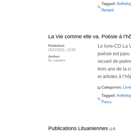
Tagged:
Antholog
Renard
La Vie comme elle va. Poésie à l’hô
Le livre-CD La 
Published:
26/11/2015 – 15:04
poésie est paru 
Author:
By
capitaine
recueil de poème
trois ans de la
et artistes à l’
Categories:
Livr
Tagged:
Antholog
Porcu
Publications Lituaniennes
0