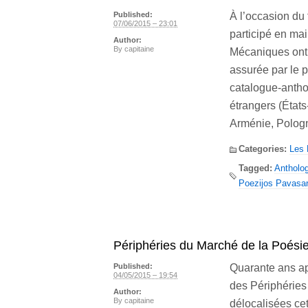
À l’occasion du 
Published:
07/06/2015 – 23:01
participé en mai
Author:
By
capitaine
Mécaniques ont 
assurée par le 
catalogue-anthol
étrangers (États
Arménie, Polog
Categories:
Les
Tagged:
Antholog
Poezijos Pavasar
Périphéries du Marché de la Poésie
Quarante ans apr
Published:
04/05/2015 – 19:54
des Périphéries
Author:
By
capitaine
délocalisées cet