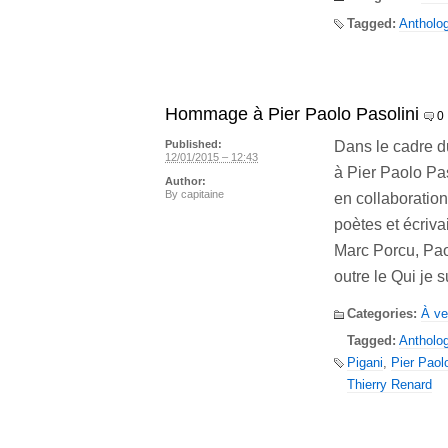
Tagged:
Antholog
Hommage à Pier Paolo Pasolini
0
Dans le cadre 
Published:
12/01/2015 – 12:43
à Pier Paolo Pas
Author:
By
capitaine
en collaboration
poètes et écriva
Marc Porcu, Pao
outre le Qui je s
Categories:
À ve
Tagged:
Antholog
Pigani
,
Pier Paol
Thierry Renard