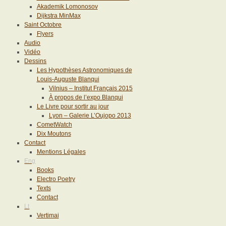
Akademik Lomonosov
Dijkstra MinMax
Saint Octobre
Flyers
Audio
Vidéo
Dessins
Les Hypothèses Astronomiques de
Louis-Auguste Blanqui
Vilnius – Institut Français 2015
À propos de l’expo Blanqui
Le Livre pour sortir au jour
Lyon – Galerie L’Oujopo 2013
CometWatch
Dix Moutons
Contact
Mentions Légales
Eng
Books
Electro Poetry
Texts
Contact
Lt
Vertimai