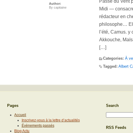
Passe du Vent p
Author:
By
capitaine
Midi — consacrée
rédacteur en che
philosophe… Ell
l’été, Camus. y 
Akkouche, Maïss
[…]
Categories:
À ve
Tagged:
Albert 
Pages
Search
Accueil
Inscrivez-vous à la lettre d’actualités
Évènements passés
RSS Feeds
Blog Actu