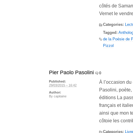
côtés de Samant
Vernet le vendre
Categories:
Lect
Tagged:
Antholog
de la Poésie de P
Pizzol
Pier Paolo Pasolini
0
À l’occasion du
Published:
29/03/2015 – 16:42
Pasolini, poète,
Author:
By
capitaine
éditions La pass
français et ita
ainsi que mon t
côtoie les cont
Categories:
Livr