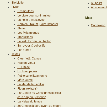
Bio biblio
All posts
Livres
All commen
Dix moutons
Le Livre pour sortir au jour
Meta
La Folie d’Alekseyev
Nouveau Noum [Saint Octobre]
Connexion
Fleurs
Les Mécaniques
Traductions
Le Petit Inconnu au ballon
En revues & collectifs
Les autres
Textes
C’est l’été, Camus
Kraken Vieux
L’Humide
Un hiver passé
Petite suite lituanienne
Mère Ourse
La Mer de la Fertilité
Fleurs (extraits)
La Gueule du Christ dans le cœur
d’un garçon (Pasolini)
La Neige du temps
36 Choses à faire avant de mourir