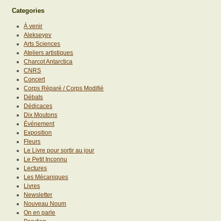
Categories
À venir
Alekseyev
Arts Sciences
Ateliers artistiques
Charcot Antarctica
CNRS
Concert
Corps Réparé / Corps Modifié
Débats
Dédicaces
Dix Moutons
Événement
Exposition
Fleurs
Le Livre pour sortir au jour
Le Petit Inconnu
Lectures
Les Mécaniques
Livres
Newsletter
Nouveau Noum
On en parle