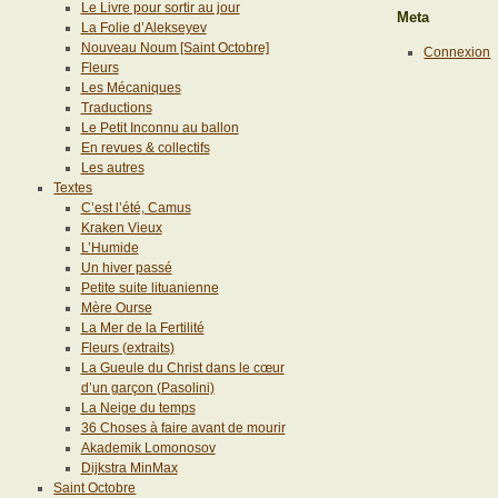
Le Livre pour sortir au jour
Meta
La Folie d’Alekseyev
Nouveau Noum [Saint Octobre]
Connexion
Fleurs
Les Mécaniques
Traductions
Le Petit Inconnu au ballon
En revues & collectifs
Les autres
Textes
C’est l’été, Camus
Kraken Vieux
L’Humide
Un hiver passé
Petite suite lituanienne
Mère Ourse
La Mer de la Fertilité
Fleurs (extraits)
La Gueule du Christ dans le cœur
d’un garçon (Pasolini)
La Neige du temps
36 Choses à faire avant de mourir
Akademik Lomonosov
Dijkstra MinMax
Saint Octobre