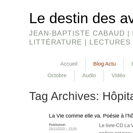
Le destin des a
JEAN-BAPTISTE CABAUD | 
LITTÉRATURE | LECTURES
Accueil
Blog Actu
Octobre
Audio
Vidéo
Tag Archives:
Hôpit
La Vie comme elle va. Poésie à l’hô
Le livre-CD La 
Published:
26/11/2015 – 15:04