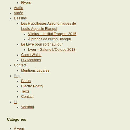
Flyers
Audio
Vidéo
Dessins
Les Hypothèses Astronomiques de
Louis-Auguste Blanqui
Vilnius – Institut Français 2015
À propos de l’expo Blanqui
Le Livre pour sortir au jour
Lyon – Galerie L’Oujopo 2013
CometWatch
Dix Moutons
Contact
Mentions Légales
Eng
Books
Electro Poetry
Texts
Contact
Lt
Vertimai
Categories
À venir