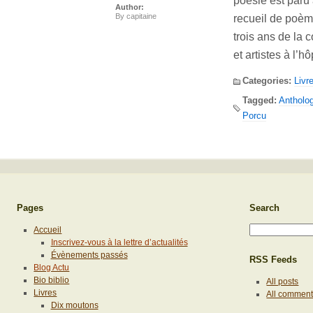
poésie est paru 
Author:
By
capitaine
recueil de poème
trois ans de la
et artistes à l’
Categories:
Livr
Tagged:
Antholog
Porcu
Pages
Search
Accueil
Inscrivez-vous à la lettre d’actualités
Évènements passés
RSS Feeds
Blog Actu
Bio biblio
All posts
Livres
All commen
Dix moutons