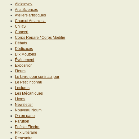
Alekseyev
Arts Sciences
Ateliers artistiques
Charcot Antarctica
CNRS
Concert
Corps Réparé / Corps Modifié
Débats
Dédicaces
Dix Moutons
Événement
Exposition
Fleurs
Le Livre pour sortir au jour
Le Petit Inconnu
Lectures
Les Mécaniques
Livres
Newsletter
Nouveau Noum
On en parle
Parution
Poésie Électro
Prix Littéraire
Rencontre