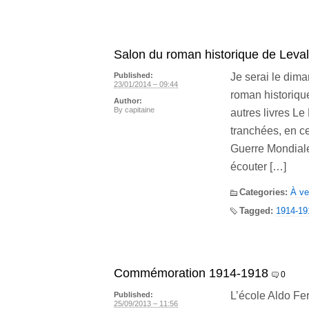
Salon du roman historique de Leval
Je serai le dim
Published:
23/01/2014 – 09:44
roman historique
Author:
By
capitaine
autres livres Le
tranchées, en c
Guerre Mondiale
écouter […]
Categories:
À ve
Tagged:
1914-19
Commémoration 1914-1918
0
L’école Aldo Fer
Published:
25/09/2013 – 11:56