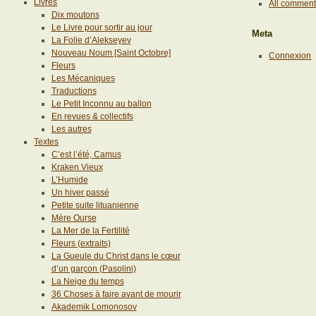
Livres
All commen
Dix moutons
Le Livre pour sortir au jour
Meta
La Folie d’Alekseyev
Nouveau Noum [Saint Octobre]
Connexion
Fleurs
Les Mécaniques
Traductions
Le Petit Inconnu au ballon
En revues & collectifs
Les autres
Textes
C’est l’été, Camus
Kraken Vieux
L’Humide
Un hiver passé
Petite suite lituanienne
Mère Ourse
La Mer de la Fertilité
Fleurs (extraits)
La Gueule du Christ dans le cœur
d’un garçon (Pasolini)
La Neige du temps
36 Choses à faire avant de mourir
Akademik Lomonosov