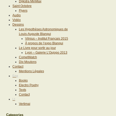
Dijkstra MinMax
Saint Octobre
Flyers
Audio
Vidéo
Dessins
Les Hypothèses Astronomiques de
Louis-Auguste Blanqui
Vilnius – Institut Français 2015
À propos de l’expo Blanqui
Le Livre pour sortir au jour
Lyon – Galerie L’Oujopo 2013
CometWatch
Dix Moutons
Contact
Mentions Légales
Eng
Books
Electro Poetry
Texts
Contact
Lt
Vertimai
Categories