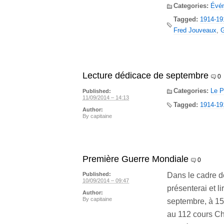
Categories:
Évé
Tagged:
1914-19
Fred Jouveaux
,
G
Lecture dédicace de septembre
0
Categories:
Le P
Published:
11/09/2014 – 14:13
Tagged:
1914-19
Author:
By
capitaine
Première Guerre Mondiale
0
Dans le cadre d
Published:
10/09/2014 – 09:47
présenterai et l
Author:
By
capitaine
septembre, à 15h
au 112 cours C