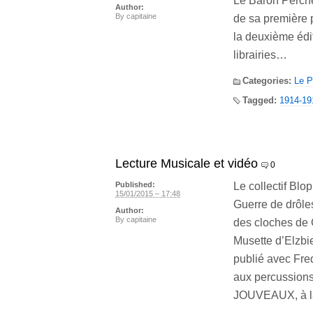
Le Baron Perché.
Author:
By
capitaine
de sa première p
la deuxième édi
librairies…
Categories:
Le P
Tagged:
1914-19
Lecture Musicale et vidéo
0
Le collectif Blo
Published:
15/01/2015 – 17:48
Guerre de drôle
Author:
By
capitaine
des cloches de 
Musette d’Elzbi
publié avec Fr
aux percussions
JOUVEAUX, à la v