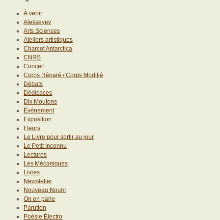
À venir
Alekseyev
Arts Sciences
Ateliers artistiques
Charcot Antarctica
CNRS
Concert
Corps Réparé / Corps Modifié
Débats
Dédicaces
Dix Moutons
Événement
Exposition
Fleurs
Le Livre pour sortir au jour
Le Petit Inconnu
Lectures
Les Mécaniques
Livres
Newsletter
Nouveau Noum
On en parle
Parution
Poésie Électro