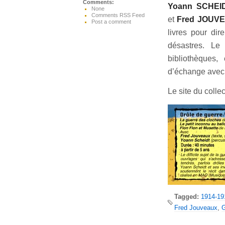
Comments:
Yoann SCHEI
None
Comments RSS Feed
et
Fred JOUV
Post a comment
livres pour dir
désastres. Le
bibliothèques,
d’échange avec 
Le site du collec
Tagged:
1914-19
Fred Jouveaux
,
G