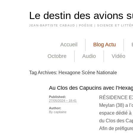
Le destin des avions s
JEAN-BAPTISTE CABAUD | POÉSIE | SCIENCE ET LITTÉ
Accueil
Blog Actu
Octobre
Audio
Vidéo
Tag Archives:
Hexagone Scène Nationale
Au Clos des Capucins avec l’Hexa
RÉSIDENCE EX
Published:
27/05/2024 – 18:41
Meylan (38) a l’
Author:
By
capitaine
espace dédié à 
du Clos des Cap
Afin de préfigu