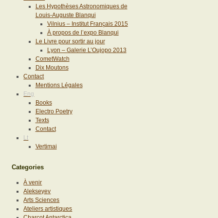
Les Hypothèses Astronomiques de
Louis-Auguste Blanqui
Vilnius – Institut Français 2015
À propos de l’expo Blanqui
Le Livre pour sortir au jour
Lyon – Galerie L’Oujopo 2013
CometWatch
Dix Moutons
Contact
Mentions Légales
Eng
Books
Electro Poetry
Texts
Contact
Lt
Vertimai
Categories
À venir
Alekseyev
Arts Sciences
Ateliers artistiques
Charcot Antarctica