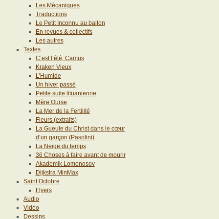
Les Mécaniques
Traductions
Le Petit Inconnu au ballon
En revues & collectifs
Les autres
Textes
C’est l’été, Camus
Kraken Vieux
L’Humide
Un hiver passé
Petite suite lituanienne
Mère Ourse
La Mer de la Fertilité
Fleurs (extraits)
La Gueule du Christ dans le cœur
d’un garçon (Pasolini)
La Neige du temps
36 Choses à faire avant de mourir
Akademik Lomonosov
Dijkstra MinMax
Saint Octobre
Flyers
Audio
Vidéo
Dessins