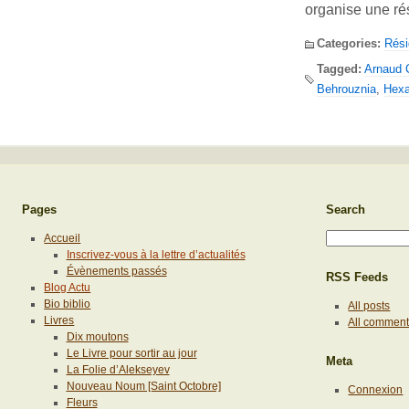
organise une ré
Categories:
Rés
Tagged:
Arnaud C
Behrouznia
,
Hexa
Pages
Search
Accueil
Inscrivez-vous à la lettre d’actualités
Évènements passés
RSS Feeds
Blog Actu
Bio biblio
All posts
Livres
All commen
Dix moutons
Le Livre pour sortir au jour
Meta
La Folie d’Alekseyev
Nouveau Noum [Saint Octobre]
Connexion
Fleurs