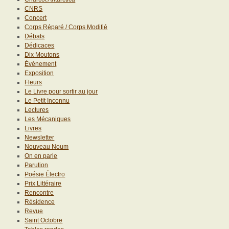
CNRS
Concert
Corps Réparé / Corps Modifié
Débats
Dédicaces
Dix Moutons
Événement
Exposition
Fleurs
Le Livre pour sortir au jour
Le Petit Inconnu
Lectures
Les Mécaniques
Livres
Newsletter
Nouveau Noum
On en parle
Parution
Poésie Électro
Prix Littéraire
Rencontre
Résidence
Revue
Saint Octobre