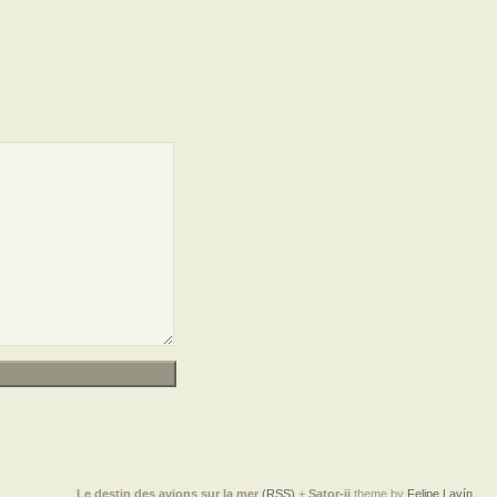
Le destin des avions sur la mer
(RSS)
+
Sator-ii
theme by
Felipe Lavín