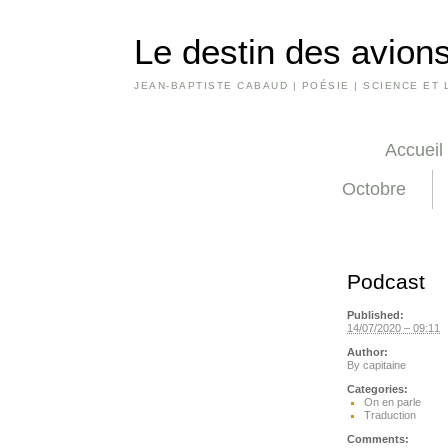
Le destin des avions
JEAN-BAPTISTE CABAUD | POÉSIE | SCIENCE ET 
Accueil
Octobre
Podcast
Published:
14/07/2020 – 09:11
Author:
By
capitaine
Categories:
On en parle
Traduction
Comments: