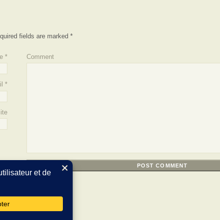
quired fields are marked
*
e
*
Comment
l
*
ite