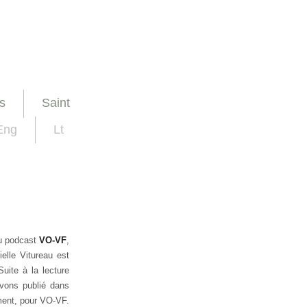
s
Saint
Eng
Lt
au podcast
VO-VF
,
elle Vitureau est
Suite à la lecture
avons publié dans
ement, pour VO-VF.