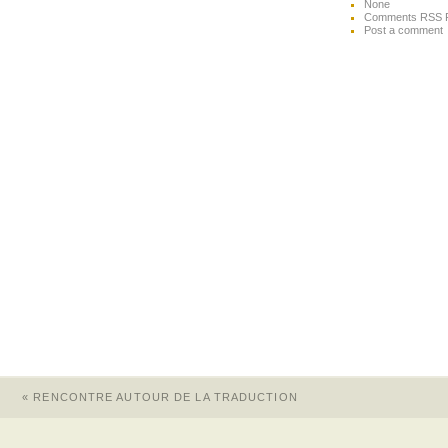
None
Comments RSS 
Post a comment
«
RENCONTRE AUTOUR DE LA TRADUCTION