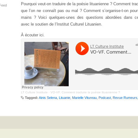
Pourquoi veut-on traduire de la poésie lituanienne ? Comment tra
Feed
que l’on ne connaît pas ou mal ? Comment s’organise-t-on pour 
mains ? Voici quelques-unes des questions abordées dans ce
avec le soutien de l’Institut Culturel Lituanien.
À écouter ici.
LT Culture Institute
·
VO-VF. Comment traduire la poésie lituanienne ?
Tagged:
Ainis Selena
,
Lituanie
,
Marielle Vitureau
,
Podcast
,
Revue Rumeurs