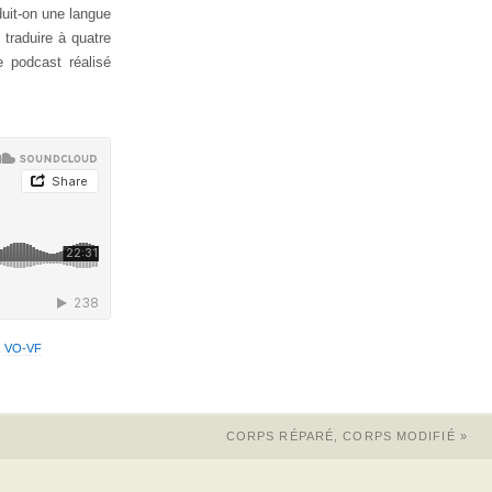
duit-on une langue
traduire à quatre
 podcast réalisé
,
VO-VF
CORPS RÉPARÉ, CORPS MODIFIÉ
»