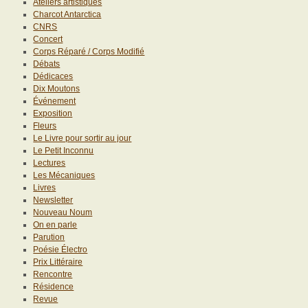
Ateliers artistiques
Charcot Antarctica
CNRS
Concert
Corps Réparé / Corps Modifié
Débats
Dédicaces
Dix Moutons
Événement
Exposition
Fleurs
Le Livre pour sortir au jour
Le Petit Inconnu
Lectures
Les Mécaniques
Livres
Newsletter
Nouveau Noum
On en parle
Parution
Poésie Électro
Prix Littéraire
Rencontre
Résidence
Revue