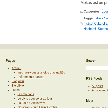
Mekas est un pr
Categories:
Évé
Tagged:
Ainis Se
Institut Culturel 
Hashemi
,
Stépha
Pages
Search
Accueil
Inscrivez-vous à la lettre d’actualités
Évènements passés
RSS Feeds
Blog Actu
Bio biblio
All posts
Livres
All commen
Dix moutons
Le Livre pour sortir au jour
Meta
La Folie d’Alekseyev
Nouveau Noum [Saint Octobre]