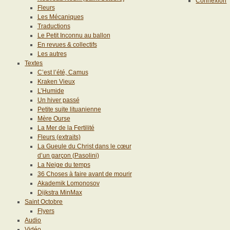
Connexion
Fleurs
Les Mécaniques
Traductions
Le Petit Inconnu au ballon
En revues & collectifs
Les autres
Textes
C’est l’été, Camus
Kraken Vieux
L’Humide
Un hiver passé
Petite suite lituanienne
Mère Ourse
La Mer de la Fertilité
Fleurs (extraits)
La Gueule du Christ dans le cœur
d’un garçon (Pasolini)
La Neige du temps
36 Choses à faire avant de mourir
Akademik Lomonosov
Dijkstra MinMax
Saint Octobre
Flyers
Audio
Vidéo