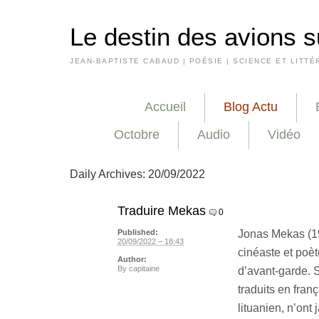
Le destin des avions s
JEAN-BAPTISTE CABAUD | POÉSIE | SCIENCE ET LITTÉ
Accueil
Blog Actu
Octobre
Audio
Vidéo
Daily Archives:
20/09/2022
Traduire Mekas
0
Jonas Mekas (19
Published:
20/09/2022 – 18:43
cinéaste et poè
Author:
By
capitaine
d’avant-garde. S
traduits en fran
lituanien, n’ont