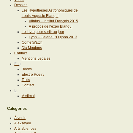
Dessins
Les Hypothèses Astronomiques de
Louis-Auguste Blanqui
Vilnius – Institut Français 2015
À propos de l’expo Blanqui
Le Livre pour sortir au jour
Lyon – Galerie L’Oujopo 2013
CometWatch
Dix Moutons
Contact
Mentions Légales
Eng
Books
Electro Poetry
Texts
Contact
Lt
Vertimai
Categories
À venir
Alekseyev
Arts Sciences