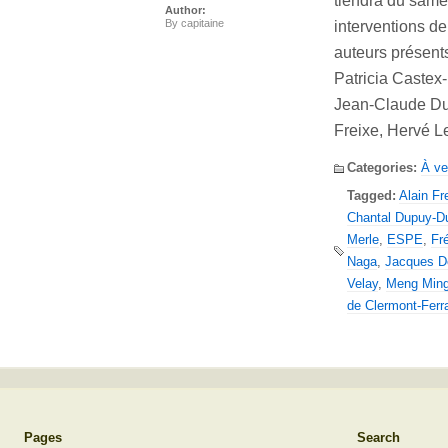
tiendra du same
Author:
By
capitaine
interventions de
auteurs présents
Patricia Caste
Jean-Claude Dub
Freixe, Hervé Le
Categories:
À ve
Tagged:
Alain Fr
Chantal Dupuy-Du
Merle
,
ESPE
,
Fr
Naga
,
Jacques D
Velay
,
Meng Min
de Clermont-Ferr
Pages
Search