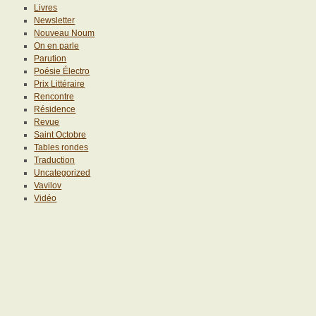
Livres
Newsletter
Nouveau Noum
On en parle
Parution
Poésie Électro
Prix Littéraire
Rencontre
Résidence
Revue
Saint Octobre
Tables rondes
Traduction
Uncategorized
Vavilov
Vidéo