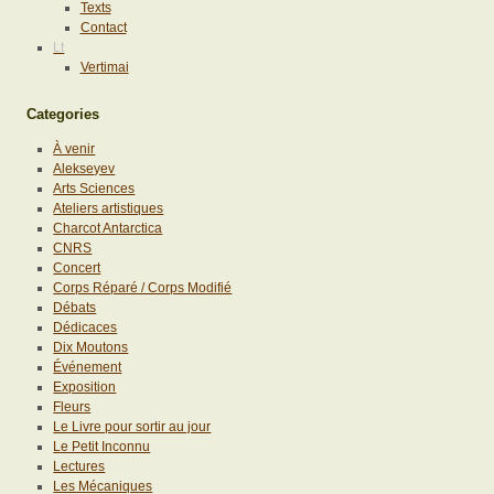
Texts
Contact
Lt
Vertimai
Categories
À venir
Alekseyev
Arts Sciences
Ateliers artistiques
Charcot Antarctica
CNRS
Concert
Corps Réparé / Corps Modifié
Débats
Dédicaces
Dix Moutons
Événement
Exposition
Fleurs
Le Livre pour sortir au jour
Le Petit Inconnu
Lectures
Les Mécaniques