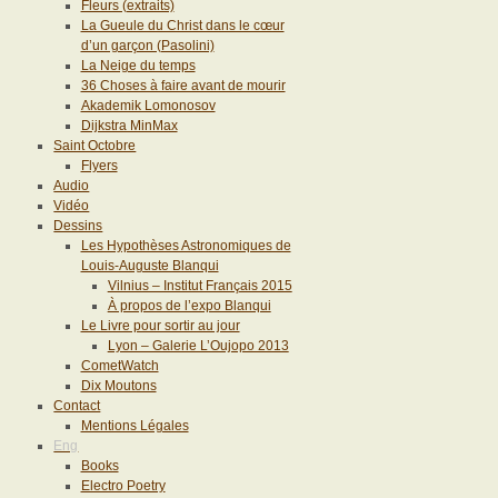
Fleurs (extraits)
La Gueule du Christ dans le cœur
d’un garçon (Pasolini)
La Neige du temps
36 Choses à faire avant de mourir
Akademik Lomonosov
Dijkstra MinMax
Saint Octobre
Flyers
Audio
Vidéo
Dessins
Les Hypothèses Astronomiques de
Louis-Auguste Blanqui
Vilnius – Institut Français 2015
À propos de l’expo Blanqui
Le Livre pour sortir au jour
Lyon – Galerie L’Oujopo 2013
CometWatch
Dix Moutons
Contact
Mentions Légales
Eng
Books
Electro Poetry