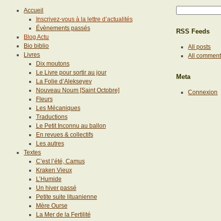
Accueil
Inscrivez-vous à la lettre d’actualités
Évènements passés
RSS Feeds
Blog Actu
Bio biblio
All posts
Livres
All commen
Dix moutons
Le Livre pour sortir au jour
Meta
La Folie d’Alekseyev
Nouveau Noum [Saint Octobre]
Connexion
Fleurs
Les Mécaniques
Traductions
Le Petit Inconnu au ballon
En revues & collectifs
Les autres
Textes
C’est l’été, Camus
Kraken Vieux
L’Humide
Un hiver passé
Petite suite lituanienne
Mère Ourse
La Mer de la Fertilité