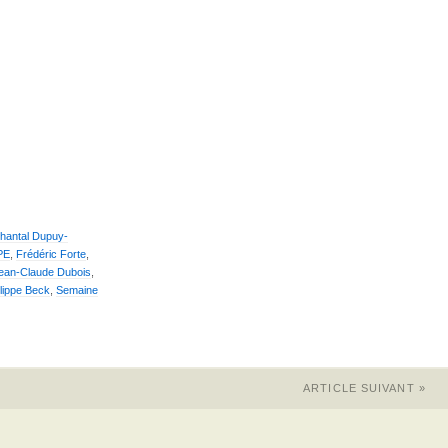
hantal Dupuy-
PE
,
Frédéric Forte
,
ean-Claude Dubois
,
lippe Beck
,
Semaine
ARTICLE SUIVANT
»