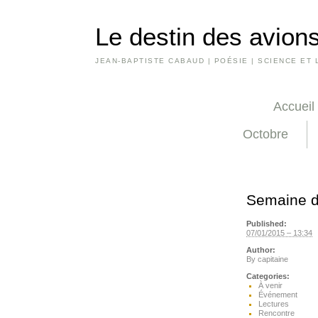
Le destin des avions
JEAN-BAPTISTE CABAUD | POÉSIE | SCIENCE ET 
Accueil
Octobre
Semaine d
Published:
07/01/2015 – 13:34
Author:
By
capitaine
Categories:
À venir
Événement
Lectures
Rencontre