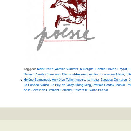
Tagged:
Alain Freixe
,
Antoine Wauters
,
Auvergne
,
Camille Loivier
,
Ceyrat
,
C
Dunier
,
Claude Chambard
,
Clermont-Ferrand
,
écoles
,
Emmanuel Merle
,
ES
Hélène Sanguinetti
,
Hervé Le Tellier
,
Issoire
,
Ito Naga
,
Jacques Demarcq
,
J
La Font de l'Arbre
,
Le Puy-en-Velay
,
Meng Ming
,
Patricia Castex-Menier
,
Phi
de la Poésie de Clermont-Ferrand
,
Université Blaise Pascal