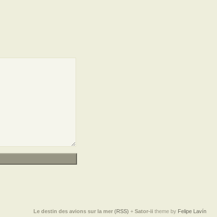
Le destin des avions sur la mer
(RSS)
+
Sator-ii
theme by
Felipe Lavín