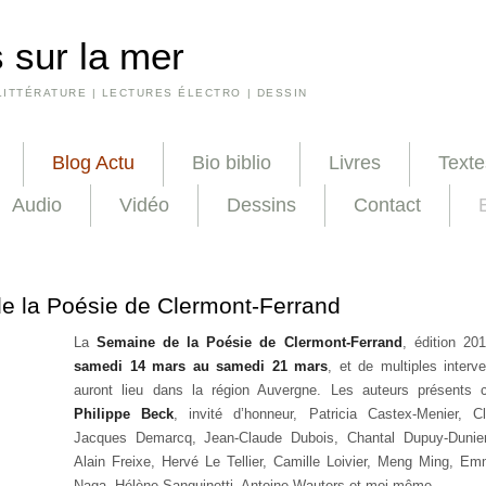
 sur la mer
LITTÉRATURE | LECTURES ÉLECTRO | DESSIN
Blog Actu
Bio biblio
Livres
Texte
Audio
Vidéo
Dessins
Contact
e la Poésie de Clermont-Ferrand
La
Semaine de la Poésie de Clermont-Ferrand
, édition 20
samedi 14 mars au samedi 21 mars
, et de multiples interv
auront lieu dans la région Auvergne. Les auteurs présents 
Philippe Beck
, invité d’honneur, Patricia Castex-Menier, 
Jacques Demarcq, Jean-Claude Dubois, Chantal Dupuy-Dunier,
Alain Freixe, Hervé Le Tellier, Camille Loivier, Meng Ming, Em
Naga, Hélène Sanguinetti, Antoine Wauters et moi-même.