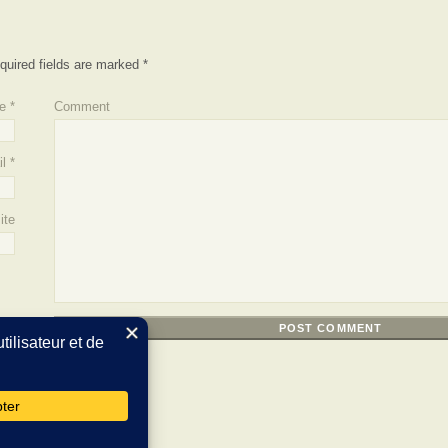
quired fields are marked
*
e
*
Comment
l
*
ite