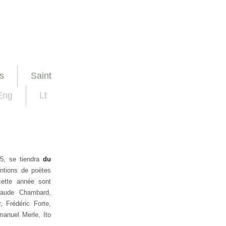
s
Saint
Eng
Lt
15, se tiendra
du
entions de poètes
cette année sont
Claude Chambard,
 Frédéric Forte,
manuel Merle, Ito