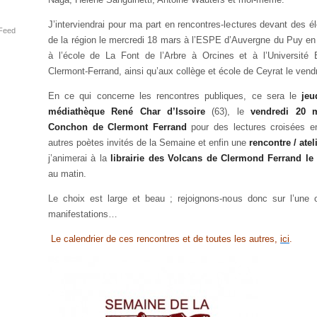
J’interviendrai pour ma part en rencontres-lectures devant des é
Feed
de la région le mercredi 18 mars à l’ESPE d’Auvergne du Puy en 
à l’école de La Font de l’Arbre à Orcines et à l’Université 
Clermont-Ferrand, ainsi qu’aux collège et école de Ceyrat le vend
En ce qui concerne les rencontres publiques, ce sera le
jeu
médiathèque René Char d’Issoire
(63), le
vendredi 20 m
Conchon de Clermont Ferrand
pour des lectures croisées 
autres poètes invités de la Semaine et enfin une
rencontre / atel
j’animerai à la
librairie des Volcans de Clermond Ferrand
le
au matin.
Le choix est large et beau ; rejoignons-nous donc sur l’une 
manifestations…
Le calendrier de ces rencontres et de toutes les autres,
ici
.