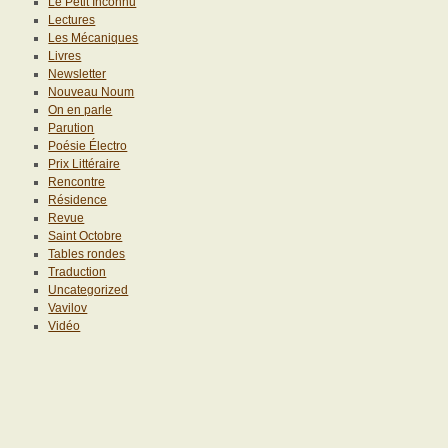
Le Petit Inconnu
Lectures
Les Mécaniques
Livres
Newsletter
Nouveau Noum
On en parle
Parution
Poésie Électro
Prix Littéraire
Rencontre
Résidence
Revue
Saint Octobre
Tables rondes
Traduction
Uncategorized
Vavilov
Vidéo