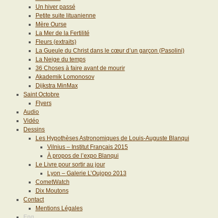
Un hiver passé
Petite suite lituanienne
Mère Ourse
La Mer de la Fertilité
Fleurs (extraits)
La Gueule du Christ dans le cœur d’un garçon (Pasolini)
La Neige du temps
36 Choses à faire avant de mourir
Akademik Lomonosov
Dijkstra MinMax
Saint Octobre
Flyers
Audio
Vidéo
Dessins
Les Hypothèses Astronomiques de Louis-Auguste Blanqui
Vilnius – Institut Français 2015
À propos de l’expo Blanqui
Le Livre pour sortir au jour
Lyon – Galerie L’Oujopo 2013
CometWatch
Dix Moutons
Contact
Mentions Légales
Eng