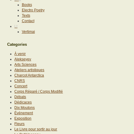
Books
Electro Poetry
Texts
Contact
Lt
Vertimai
Categories
À venir
Alekseyev
Arts Sciences
Ateliers artistiques
Charcot Antarctica
CNRS
Concert
Corps Réparé / Corps Modifié
Débats
Dédicaces
Dix Moutons
Événement
Exposition
Fleurs
Le Livre pour sortir au jour