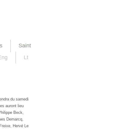
s
Saint
Eng
Lt
iendra du samedi
es auront lieu
Philippe Beck,
ques Demarcq,
Freixe, Hervé Le