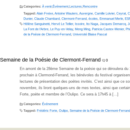
Categories:
À venir
,
Événement
,
Lectures
,
Rencontre
Tagged:
Alain Freixe
,
Antoine Wauters
,
Auvergne
,
Camille Loivier
,
Ceyrat
,
C
Dunier
,
Claude Chambard
,
Clermont-Ferrand
,
écoles
,
Emmanuel Merle
,
ES
Hélène Sanguinetti
,
Hervé Le Tellier
,
Issoire
,
Ito Naga
,
Jacques Demarcq
,
J
La Font de l'Arbre
,
Le Puy-en-Velay
,
Meng Ming
,
Patricia Castex-Menier
,
Phi
de la Poésie de Clermont-Ferrand
,
Université Blaise Pascal
a Semaine de la Poésie de Clermont-Ferrand
0
En amont de la 28ème Semaine de la poésie qui se déroulera du
prochain à Clermond-Ferrand, les bénévoles du festival organisen
lectures de présentation des poètes invités. C’est ainsi que ce soi
novembre, ils liront quelques-uns de mes textes, ainsi que certai
Forte, poète et membre de l’Oulipo. Ce sera à 17h45 à […]
Categories:
Événement
Tagged:
Frédéric Forte
,
Oulipo
,
Semaine de la Poésie de Clermont-Ferran