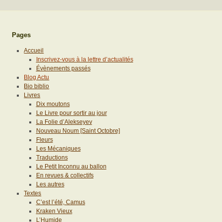
Pages
Accueil
Inscrivez-vous à la lettre d’actualités
Évènements passés
Blog Actu
Bio biblio
Livres
Dix moutons
Le Livre pour sortir au jour
La Folie d’Alekseyev
Nouveau Noum [Saint Octobre]
Fleurs
Les Mécaniques
Traductions
Le Petit Inconnu au ballon
En revues & collectifs
Les autres
Textes
C’est l’été, Camus
Kraken Vieux
L’Humide