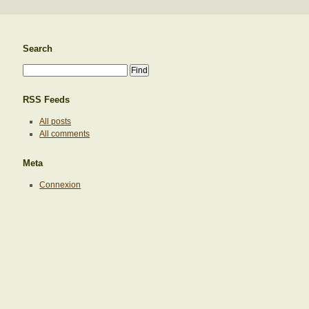
Search
RSS Feeds
All posts
All comments
Meta
Connexion