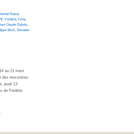
hantal Dupuy-
PE
,
Frédéric Forte
,
ean-Claude Dubois
,
lippe Beck
,
Semaine
 14 au 21 mars
t des rencontres-
r, jeudi 13
ns de Frédéric
d