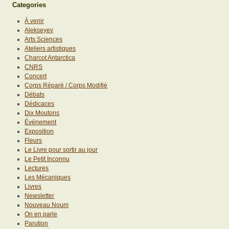
Categories
À venir
Alekseyev
Arts Sciences
Ateliers artistiques
Charcot Antarctica
CNRS
Concert
Corps Réparé / Corps Modifié
Débats
Dédicaces
Dix Moutons
Événement
Exposition
Fleurs
Le Livre pour sortir au jour
Le Petit Inconnu
Lectures
Les Mécaniques
Livres
Newsletter
Nouveau Noum
On en parle
Parution