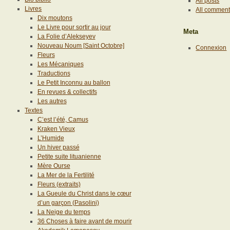
All posts
Livres
All commen
Dix moutons
Le Livre pour sortir au jour
Meta
La Folie d’Alekseyev
Nouveau Noum [Saint Octobre]
Connexion
Fleurs
Les Mécaniques
Traductions
Le Petit Inconnu au ballon
En revues & collectifs
Les autres
Textes
C’est l’été, Camus
Kraken Vieux
L’Humide
Un hiver passé
Petite suite lituanienne
Mère Ourse
La Mer de la Fertilité
Fleurs (extraits)
La Gueule du Christ dans le cœur
d’un garçon (Pasolini)
La Neige du temps
36 Choses à faire avant de mourir