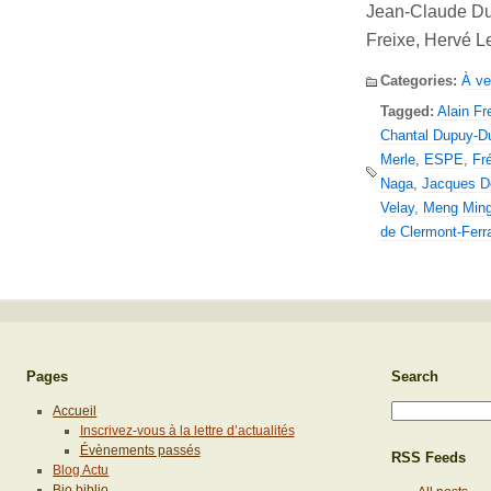
Jean-Claude Dub
Freixe, Hervé Le
Categories:
À ve
Tagged:
Alain Fr
Chantal Dupuy-Du
Merle
,
ESPE
,
Fr
Naga
,
Jacques D
Velay
,
Meng Min
de Clermont-Ferr
Pages
Search
Accueil
Inscrivez-vous à la lettre d’actualités
Évènements passés
RSS Feeds
Blog Actu
Bio biblio