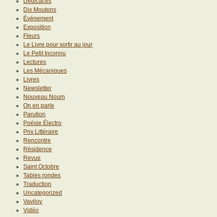
Dédicaces
Dix Moutons
Événement
Exposition
Fleurs
Le Livre pour sortir au jour
Le Petit Inconnu
Lectures
Les Mécaniques
Livres
Newsletter
Nouveau Noum
On en parle
Parution
Poésie Électro
Prix Littéraire
Rencontre
Résidence
Revue
Saint Octobre
Tables rondes
Traduction
Uncategorized
Vavilov
Vidéo