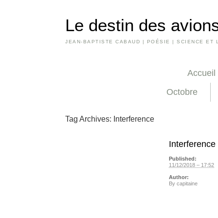
Le destin des avions
JEAN-BAPTISTE CABAUD | POÉSIE | SCIENCE ET 
Accueil
Octobre
Tag Archives:
Interference
Interference 
Published:
11/12/2018 – 17:52
Author:
By
capitaine