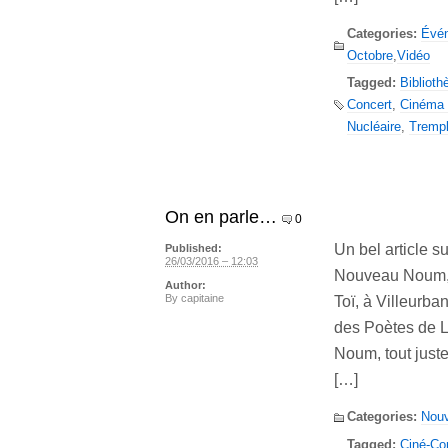
Categories:
Évé
Octobre
,
Vidéo
Tagged:
Biblioth
Concert
,
Cinéma 
Nucléaire
,
Trempl
On en parle…
0
Un bel article s
Published:
26/03/2016 – 12:03
Nouveau Noum, d
Author:
By
capitaine
Toï, à Villeurba
des Poètes de Ly
Noum, tout juste
[…]
Categories:
Nou
Tagged:
Ciné-Co