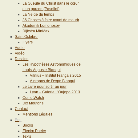
La Gueule du Christ dans le cœur
d’un garçon (Pasolini)
La Neige du temps
36 Choses à faire avant de mourir
Akademik Lomonosov
Dijkstra MinMax
Saint Octobre
Flyers
Audio
Vidéo
Dessins
Les Hypothèses Astronomiques de
Louis-Auguste Blanqui
Vilnius – Institut Français 2015
À propos de l’expo Blanqui
Le Livre pour sortir au jour
Lyon – Galerie L’Oujopo 2013
CometWatch
Dix Moutons
Contact
Mentions Légales
Eng
Books
Electro Poetry
Texts