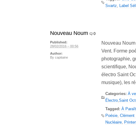
Svartz
,
Label Sél
Nouveau Noum
0
Nouveau Noum pa
Published:
28/02/2016 – 00:56
Vent. Forme poé
Author:
By
capitaine
photographie, g
scientifique, N
électro Saint Oc
musique), les ré
Categories:
À ve
Électro
,
Saint Oct
Tagged:
À Paraît
Poésie
,
Clément 
Nucléaire
,
Printe