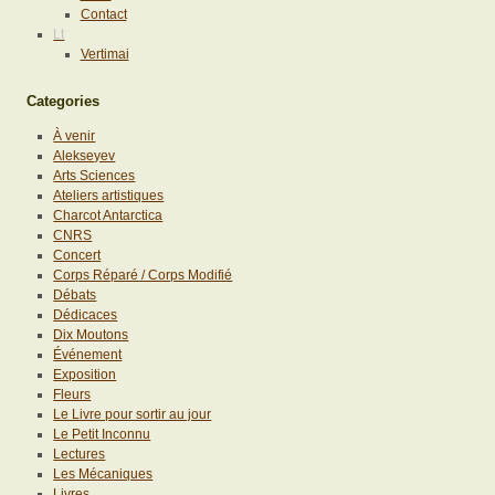
Contact
Lt
Vertimai
Categories
À venir
Alekseyev
Arts Sciences
Ateliers artistiques
Charcot Antarctica
CNRS
Concert
Corps Réparé / Corps Modifié
Débats
Dédicaces
Dix Moutons
Événement
Exposition
Fleurs
Le Livre pour sortir au jour
Le Petit Inconnu
Lectures
Les Mécaniques
Livres