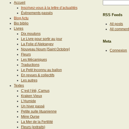
Accueil
Inscrivez-vous à la lettre d’actualités
Évènements passés
RSS Feeds
Blog Actu
Bio biblio
All posts
Livres
All commen
Dix moutons
Le Livre pour sortir au jour
Meta
La Folie d’Alekseyev
Nouveau Noum [Saint Octobre]
Connexion
Fleurs
Les Mécaniques
Traductions
Le Petit Inconnu au ballon
En revues & collectifs
Les autres
Textes
C’est l’été, Camus
Kraken Vieux
L’Humide
Un hiver passé
Petite suite lituanienne
Mère Ourse
La Mer de la Fertilité
Fleurs (extraits)