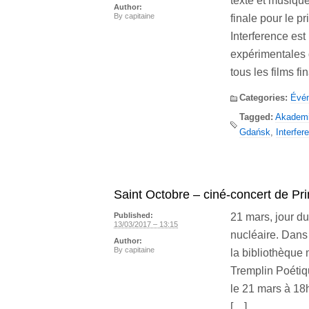
texte et musique
Author:
By
capitaine
finale pour le p
Interference est
expérimentales 
tous les films fi
Categories:
Évé
Tagged:
Akadem
Gdańsk
,
Interfer
Saint Octobre – ciné-concert de Pr
21 mars, jour du
Published:
13/03/2017 – 13:15
nucléaire. Dans
Author:
By
capitaine
la bibliothèque
Tremplin Poétiqu
le 21 mars à 18
[…]