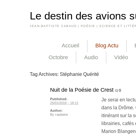
Le destin des avions s
JEAN-BAPTISTE CABAUD | POÉSIE | SCIENCE ET LITTÉ
Accueil
Blog Actu
Octobre
Audio
Vidéo
Tag Archives:
Stéphanie Quérité
Nuit de la Poésie de Crest
0
Je serai en lect
Published:
25/01/2018 – 18:12
dans la Drôme. C
Author:
By
capitaine
itinérant sur la 
librairies, café
Marion Blangeno