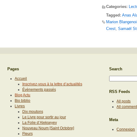
Categories:
Lect
Tagged:
Anas Ala
Marion Blangenoi
Crest
,
Samaël St
Pages
Search
Accueil
Inscrivez-vous à la lettre d’actualités
Évènements passés
RSS Feeds
Blog Actu
Bio biblio
All posts
Livres
All commen
Dix moutons
Le Livre pour sortir au jour
Meta
La Folie d’Alekseyev
Nouveau Noum [Saint Octobre]
Connexion
Fleurs