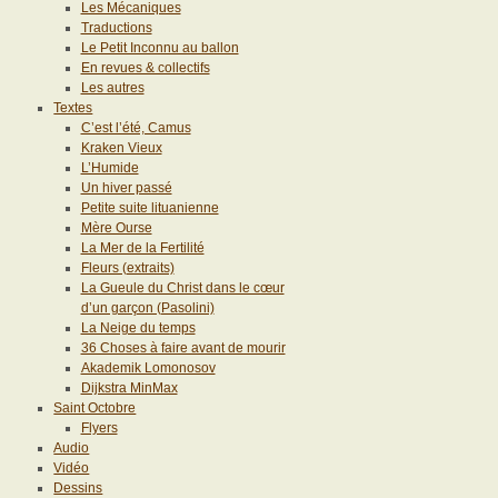
Les Mécaniques
Traductions
Le Petit Inconnu au ballon
En revues & collectifs
Les autres
Textes
C’est l’été, Camus
Kraken Vieux
L’Humide
Un hiver passé
Petite suite lituanienne
Mère Ourse
La Mer de la Fertilité
Fleurs (extraits)
La Gueule du Christ dans le cœur
d’un garçon (Pasolini)
La Neige du temps
36 Choses à faire avant de mourir
Akademik Lomonosov
Dijkstra MinMax
Saint Octobre
Flyers
Audio
Vidéo
Dessins