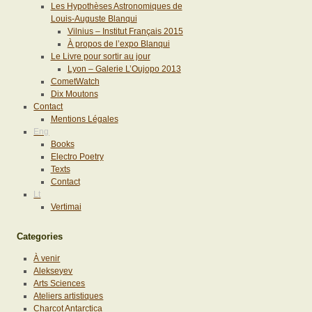
Les Hypothèses Astronomiques de
Louis-Auguste Blanqui
Vilnius – Institut Français 2015
À propos de l’expo Blanqui
Le Livre pour sortir au jour
Lyon – Galerie L’Oujopo 2013
CometWatch
Dix Moutons
Contact
Mentions Légales
Eng
Books
Electro Poetry
Texts
Contact
Lt
Vertimai
Categories
À venir
Alekseyev
Arts Sciences
Ateliers artistiques
Charcot Antarctica