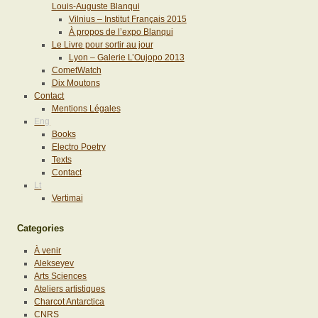
Louis-Auguste Blanqui
Vilnius – Institut Français 2015
À propos de l’expo Blanqui
Le Livre pour sortir au jour
Lyon – Galerie L’Oujopo 2013
CometWatch
Dix Moutons
Contact
Mentions Légales
Eng
Books
Electro Poetry
Texts
Contact
Lt
Vertimai
Categories
À venir
Alekseyev
Arts Sciences
Ateliers artistiques
Charcot Antarctica
CNRS