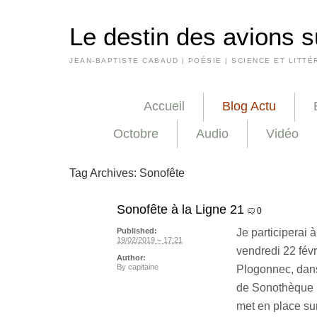
Le destin des avions s
JEAN-BAPTISTE CABAUD | POÉSIE | SCIENCE ET LITTÉ
Accueil
Blog Actu
Octobre
Audio
Vidéo
Tag Archives:
Sonofête
Sonofête à la Ligne 21
0
Je participerai
Published:
19/02/2019 – 17:21
vendredi 22 févr
Author:
By
capitaine
Plogonnec, dans 
de Sonothèque 
met en place su