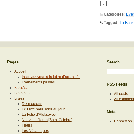
[…]
Categories:
Évé
Tagged:
La Faus
Pages
Search
Accueil
Inscrivez-vous à la lettre d’actualités
Évènements passés
RSS Feeds
Blog Actu
Bio biblio
All posts
Livres
All commen
Dix moutons
Le Livre pour sortir au jour
Meta
La Folie d’Alekseyev
Nouveau Noum [Saint Octobre]
Connexion
Fleurs
Les Mécaniques