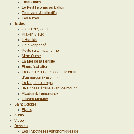
Traductions
Le Petit Inconnu au ballon
En revues & collectifs
Les autres
Textes
C’est l’été, Camus
Kraken Vieux
L’Humide
Un hiver passé
Petite suite lituanienne
Mère Ourse
La Mer de la Fertilité
Fleurs (extraits)
La Gueule du Christ dans le cœur
d’un garçon (Pasolini)
La Neige du temps
36 Choses à faire avant de mourir
Akademik Lomonosov
Dijkstra MinMax
Saint Octobre
Flyers
Audio
Vidéo
Dessins
Les Hypothèses Astronomiques de