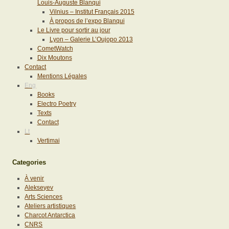
Louis-Auguste Blanqui
Vilnius – Institut Français 2015
À propos de l’expo Blanqui
Le Livre pour sortir au jour
Lyon – Galerie L’Oujopo 2013
CometWatch
Dix Moutons
Contact
Mentions Légales
Eng
Books
Electro Poetry
Texts
Contact
Lt
Vertimai
Categories
À venir
Alekseyev
Arts Sciences
Ateliers artistiques
Charcot Antarctica
CNRS