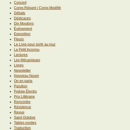
Concert
Corps Réparé / Corps Modifié
Débats
Dédicaces
Dix Moutons
Événement
Exposition
Fleurs
Le Livre pour sortir au jour
Le Petit Inconnu
Lectures
Les Mécaniques
Livres
Newsletter
Nouveau Noum
On en parle
Parution
Poésie Électro
Prix Littéraire
Rencontre
Résidence
Revue
Saint Octobre
Tables rondes
Traduction