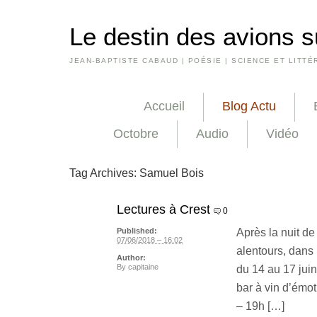
Le destin des avions s
JEAN-BAPTISTE CABAUD | POÉSIE | SCIENCE ET LITTÉ
Accueil
Blog Actu
Octobre
Audio
Vidéo
Tag Archives:
Samuel Bois
Lectures à Crest
0
Après la nuit de 
Published:
07/06/2018 – 16:02
alentours, dans 
Author:
By
capitaine
du 14 au 17 juin
bar à vin d’émo
– 19h […]