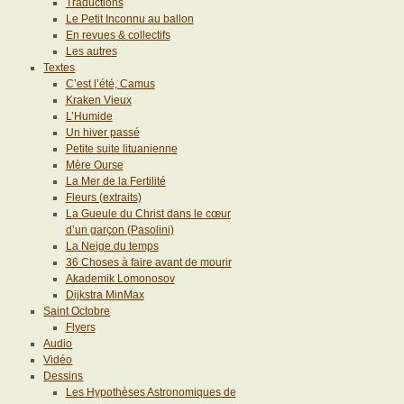
Traductions
Le Petit Inconnu au ballon
En revues & collectifs
Les autres
Textes
C’est l’été, Camus
Kraken Vieux
L’Humide
Un hiver passé
Petite suite lituanienne
Mère Ourse
La Mer de la Fertilité
Fleurs (extraits)
La Gueule du Christ dans le cœur
d’un garçon (Pasolini)
La Neige du temps
36 Choses à faire avant de mourir
Akademik Lomonosov
Dijkstra MinMax
Saint Octobre
Flyers
Audio
Vidéo
Dessins
Les Hypothèses Astronomiques de