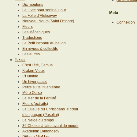
Dix moutons
Le Livre pour sortir au jour
Meta
La Folie d’Alekseyev
Nouveau Noum [Saint Octobre]
Connexion
Fleurs
Les Mécaniques
Traductions
Le Petit Inconnu au ballon
En revues & collectifs
Les autres
Textes
C’est l’été, Camus
Kraken Vieux
L’Humide
Un hiver passé
Petite suite lituanienne
Mère Ourse
La Mer de la Fertilité
Fleurs (extraits)
La Gueule du Christ dans le cœur
d’un garçon (Pasolini)
La Neige du temps
36 Choses à faire avant de mourir
Akademik Lomonosov
Dijkstra MinMax