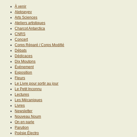
À venir
Alekseyev
Arts Sciences
Ateliers artistiques
Charcot Antarctica
CNRS
Concert
Corps Réparé / Corps Modifié
Débats
Dédicaces
Dix Moutons
Événement
Exposition
Fleurs
Le Livre pour sortir au jour
Le Petit Inconnu
Lectures
Les Mécaniques
Livres
Newsletter
Nouveau Noum
On en parle
Parution
Poésie Électro