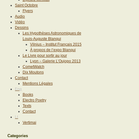
Saint Octobre
Flyers
Audio
Vidéo
Dessins
Les Hypothèses Astronomiques de
Louis-Auguste Blanqui
Vilnius – Institut Français 2015
À propos de l’expo Blanqui
Le Livre pour sortir au jour
Lyon – Galerie L’Oujopo 2013
CometWatch
Dix Moutons
Contact
Mentions Légales
Eng
Books
Electro Poetry
Texts
Contact
Lt
Vertimai
Categories