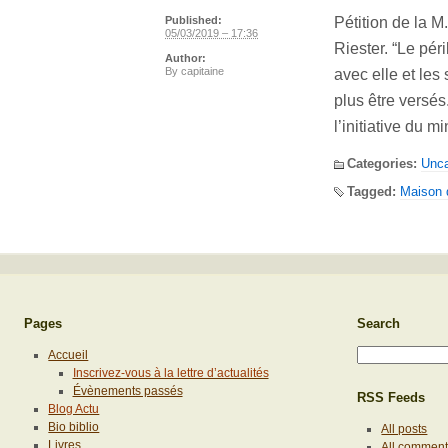
Pétition de la M
Published:
05/03/2019 – 17:36
Riester. “Le pér
Author:
By
capitaine
avec elle et les
plus être versé
l’initiative du m
Categories:
Unca
Tagged:
Maison d
Pages
Search
Accueil
Inscrivez-vous à la lettre d’actualités
Évènements passés
RSS Feeds
Blog Actu
Bio biblio
All posts
Livres
All commen