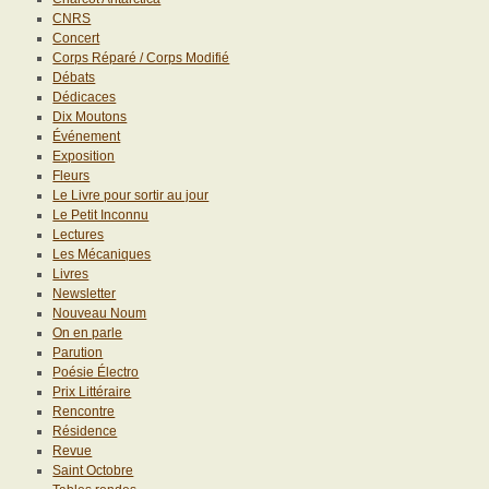
CNRS
Concert
Corps Réparé / Corps Modifié
Débats
Dédicaces
Dix Moutons
Événement
Exposition
Fleurs
Le Livre pour sortir au jour
Le Petit Inconnu
Lectures
Les Mécaniques
Livres
Newsletter
Nouveau Noum
On en parle
Parution
Poésie Électro
Prix Littéraire
Rencontre
Résidence
Revue
Saint Octobre