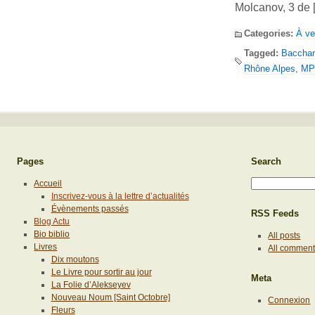
Molcanov, 3 de 
Categories:
À ve
Tagged:
Bacchan
Rhône Alpes
,
MP
Pages
Search
Accueil
Inscrivez-vous à la lettre d’actualités
Évènements passés
RSS Feeds
Blog Actu
Bio biblio
All posts
Livres
All commen
Dix moutons
Le Livre pour sortir au jour
Meta
La Folie d’Alekseyev
Nouveau Noum [Saint Octobre]
Connexion
Fleurs