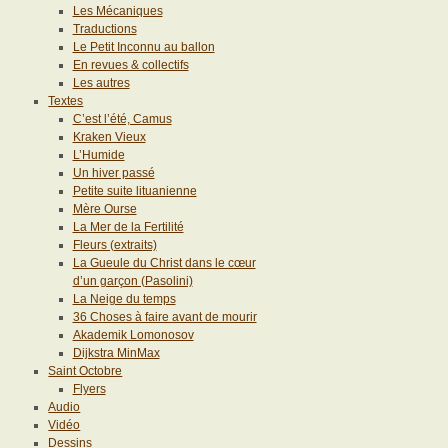
Les Mécaniques
Traductions
Le Petit Inconnu au ballon
En revues & collectifs
Les autres
Textes
C’est l’été, Camus
Kraken Vieux
L’Humide
Un hiver passé
Petite suite lituanienne
Mère Ourse
La Mer de la Fertilité
Fleurs (extraits)
La Gueule du Christ dans le cœur
d’un garçon (Pasolini)
La Neige du temps
36 Choses à faire avant de mourir
Akademik Lomonosov
Dijkstra MinMax
Saint Octobre
Flyers
Audio
Vidéo
Dessins