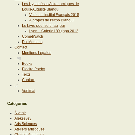
Les Hypothèses Astronomiques de
Louis-Auguste Blanqui
Vilnius – Institut Français 2015
À propos de l’expo Blanqui
Le Livre pour sortir au jour
Lyon – Galerie L’Oujopo 2013
CometWatch
Dix Moutons
Contact
Mentions Légales
Eng
Books
Electro Poetry
Texts
Contact
Lt
Vertimai
Categories
À venir
Alekseyev
Arts Sciences
Ateliers artistiques
Charcot Antarctica