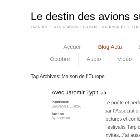
Le destin des avions s
JEAN-BAPTISTE CABAUD | POÉSIE | SCIENCE ET LITTÉ
Accueil
Blog Actu
Octobre
Audio
Vidéo
Tag Archives:
Maison de l’Europe
Avec Jaromír Typlt
0
Le poète et perf
Published:
04/02/2014 – 10:07
par l’Associati
Author:
By
capitaine
lectures et con
Festivalis Tarp 
invités. J’ai au