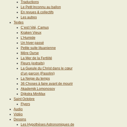
Traductions
Le Petit Inconnu au ballon
En revues & collectifs
Les autres
Textes
C’est l’été, Camus
Kraken Vieux
L’Humide
Un hiver passé
Petite suite lituanienne
Mère Ourse
La Mer de la Fertilité
Fleurs (extraits)
La Gueule du Christ dans le cœur
d’un garçon (Pasolini)
La Neige du temps
36 Choses à faire avant de mourir
Akademik Lomonosov
Dijkstra MinMax
Saint Octobre
Flyers
Audio
Vidéo
Dessins
Les Hypothèses Astronomiques de