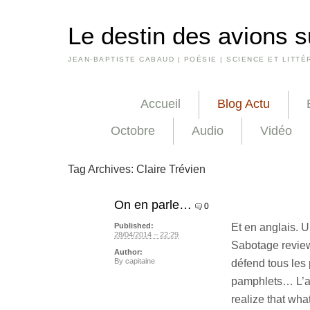
Le destin des avions s
JEAN-BAPTISTE CABAUD | POÉSIE | SCIENCE ET LITTÉ
Accueil
Blog Actu
Octobre
Audio
Vidéo
Tag Archives:
Claire Trévien
On en parle…
0
Et en anglais. U
Published:
28/04/2014 – 22:29
Sabotage review
Author:
By
capitaine
défend tous les p
pamphlets… L’arti
realize that wh