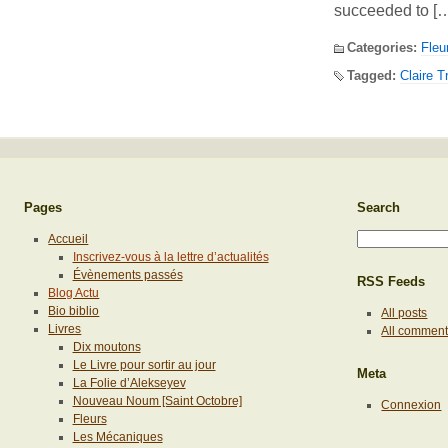
succeeded to [
Categories:
Fleu
Tagged:
Claire T
Pages
Search
Accueil
Inscrivez-vous à la lettre d’actualités
Évènements passés
RSS Feeds
Blog Actu
Bio biblio
All posts
Livres
All commen
Dix moutons
Le Livre pour sortir au jour
Meta
La Folie d’Alekseyev
Nouveau Noum [Saint Octobre]
Connexion
Fleurs
Les Mécaniques