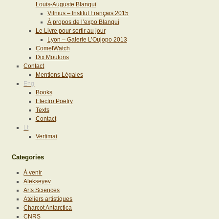
Louis-Auguste Blanqui
Vilnius – Institut Français 2015
À propos de l’expo Blanqui
Le Livre pour sortir au jour
Lyon – Galerie L’Oujopo 2013
CometWatch
Dix Moutons
Contact
Mentions Légales
Eng
Books
Electro Poetry
Texts
Contact
Lt
Vertimai
Categories
À venir
Alekseyev
Arts Sciences
Ateliers artistiques
Charcot Antarctica
CNRS