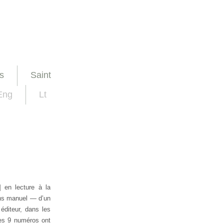
s
Saint
Eng
Lt
e] en lecture à la
ans manuel — d’un
 éditeur, dans les
es 9 numéros ont