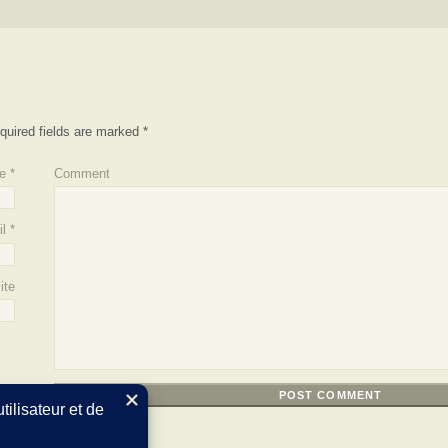
quired fields are marked
*
e
*
Comment
l
*
ite