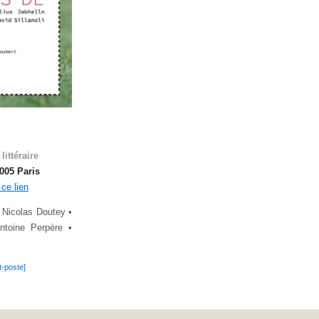
ittéraire
005 Paris
 ce lien
 Nicolas Doutey •
ntoine Perpère •
t-poste]