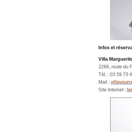
Infos et réserv
Villa Margueri
2266, route du 
Tél. : 03 59 73 
Mail :
villayour
Site Internet :
le