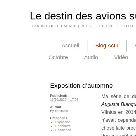
Le destin des avions s
JEAN-BAPTISTE CABAUD | POÉSIE | SCIENCE ET LITTÉ
Accueil
Blog Actu
Octobre
Audio
Vidéo
Exposition d’automne
Ma série de de
Published:
13/10/2020 – 17:08
Auguste Blanqu
Author:
By
capitaine
Vilnius en 2014
Categories:
n’avait cepend
Exposition
Rencontre
chose faite pro
Résidence
dessins mélan