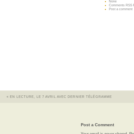
None
Comments RSS 
Post a comment
«
EN LECTURE, LE 7 AVRIL AVEC DERNIER TÉLÉGRAMME
Post a Comment
Your email is
never
shared. Re