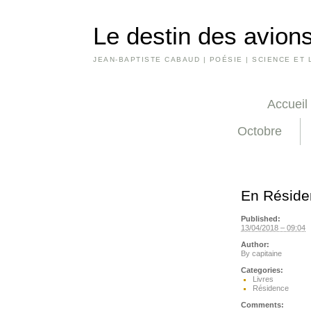
Le destin des avions
JEAN-BAPTISTE CABAUD | POÉSIE | SCIENCE ET 
Accueil
Octobre
En Réside
Published:
13/04/2018 – 09:04
Author:
By
capitaine
Categories:
Livres
Résidence
Comments: