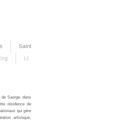
s
Saint
Eng
Lt
e de Saorge, dans
ette résidence de
ationaux qui gère
tion artistique,