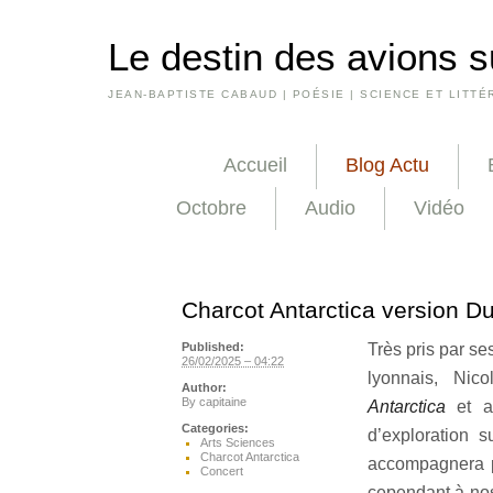
Le destin des avions s
JEAN-BAPTISTE CABAUD | POÉSIE | SCIENCE ET LITTÉ
Accueil
Blog Actu
Octobre
Audio
Vidéo
Charcot Antarctica version D
Très pris par s
Published:
26/02/2025 – 04:22
lyonnais, Nic
Author:
By
capitaine
Antarctica
et au
Categories:
d’exploration 
Arts Sciences
Charcot Antarctica
accompagnera pl
Concert
cependant à nos 