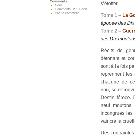
Comments:
s’étoffer.
None
Comments RSS Feed
Post a comment
Tome 1 –
La Go
épopée des Dix
Tome 2 –
Guerr
des Dix mouton
Récits de genr
détonant et cor
sont à la fois p
reprennent les
chacune de ces
non, se retrouve
Destin féroce.
neuf moutons 
incongrues les 
vaincra la cruell
Des contraintes 