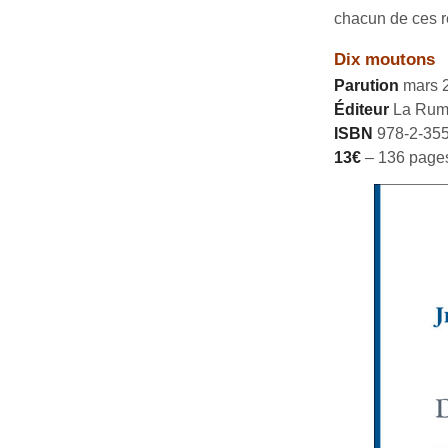
chacun de ces ré
Dix moutons
Parution
mars 
Éditeur
La Rume
ISBN
978-2-355
13€
– 136 pages