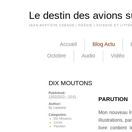
Le destin des avions s
JEAN-BAPTISTE CABAUD | POÉSIE | SCIENCE ET LITTÉ
Accueil
Blog Actu
Octobre
Audio
Vidéo
DIX MOUTONS
Published:
13/02/2023 – 10:41
PARUTION
Author:
By
capitaine
Mon nouveau li
Categories:
Dix Moutons
illustrations, p
Livres
Parution
livre contient