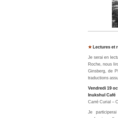
★
Lectures et 
Je serai en lec
Roche, nous lir
Ginsberg, de P
traductions ass
Vendredi 19 oc
Inukshul Café
Carré Curial – 
Je participer