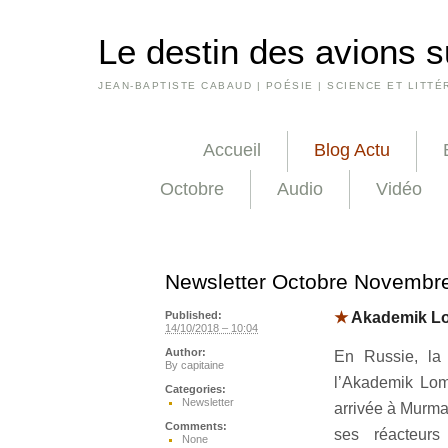
Le destin des avions s
JEAN-BAPTISTE CABAUD | POÉSIE | SCIENCE ET LITTÉ
Accueil
Blog Actu
Octobre
Audio
Vidéo
Newsletter Octobre Novembr
★
Akademik L
Published:
14/10/2018 – 10:04
Author:
En Russie, la 
By
capitaine
l’Akademik Lomo
Categories:
Newsletter
arrivée à Murman
Comments:
ses réacteur
None