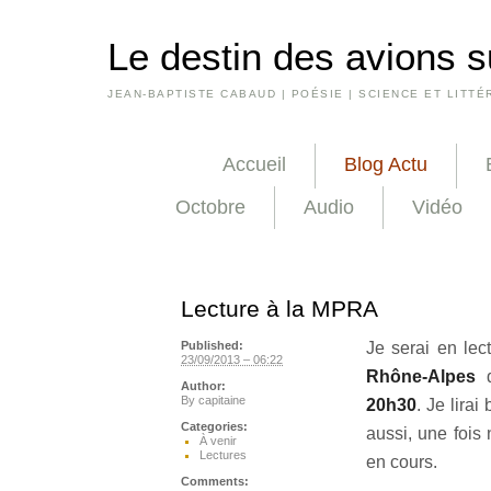
Le destin des avions s
JEAN-BAPTISTE CABAUD | POÉSIE | SCIENCE ET LITTÉ
Accueil
Blog Actu
Octobre
Audio
Vidéo
Lecture à la MPRA
Je serai en le
Published:
23/09/2013 – 06:22
Rhône-Alpes
d
Author:
By
capitaine
20h30
. Je lira
Categories:
aussi, une fois
À venir
Lectures
en cours.
Comments: