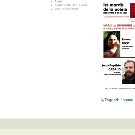
None
Comments RSS Feed
Post a comment
Tagged:
Joanna 