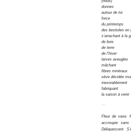
(nous)
donnes
autour de toi
force
du printemps
des bestioles en 
s’arrachant à la 
de bois
de terre
de l’hiver
larves aveugles
mâchant
fibres minéraux
sève décidée mo
inexorablement
fabriquant
la saison à venir
—
–
Fleur de vase. F
accroupie sans 
Déliquescent. S