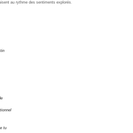
uisent au rythme des sentiments explorés.
tin
de
tionnel
e tu