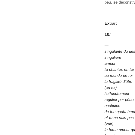
peu, se déconstr
—
Extrait
10/
—
singularité du des
singulière
amour
tu chantes en toi
au monde en toi
la fragilité d’être
(en toi)
l’effondrement
régulier par pério
quotidien
de ton quota émo
et tu ne sais pas
(voir)
la force amour qu